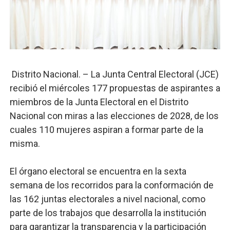
Osiris de León responde a Roberto Tineo y a Yeisy por 
DGPCF: 55 años sembrando desarrollo y fortaleciendo 
Operativo interagencial frena delitos ambientales y re
Distrito Nacional. – La Junta Central Electoral (JCE)
-Propeep y Gestión Presidencial encabezan entrega co
recibió el miércoles 177 propuestas de aspirantes a
miembros de la Junta Electoral en el Distrito
Ministerio de Defensa siembra esperanza y protege e
Nacional con miras a las elecciones de 2028, de los
cuales 110 mujeres aspiran a formar parte de la
misma.
El órgano electoral se encuentra en la sexta
semana de los recorridos para la conformación de
las 162 juntas electorales a nivel nacional, como
parte de los trabajos que desarrolla la institución
para garantizar la transparencia y la participación