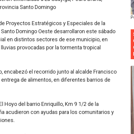
 provincia Santo Domingo
y Obispado de la Provincia Santo Domingo Acuerdan Alianza
P
cia ganadores de Premios Anuales de Literatura 2026 y el d
e Proyectos Estratégicos y Especiales de la
de Santo Domingo Oeste desarrollaron este sábado
cales de las Américas se reúnen en República Dominicana pa
ial en distintos sectores de ese municipio, en
 lluvias provocadas por la tormenta tropical
onocido por sus cuatro décadas de excelencia en el sect
siciones en los mil mejores bancos del mundo
, encabezó el recorrido junto al alcalde Francisco
entrega de alimentos, en diferentes barrios de
El Hoyo del barrio Enriquillo, Km 9 1/2 de la
ña acudieron con ayudas para los comunitarios y
ciones.