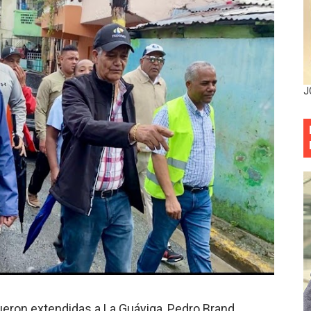
situación económica y califica de ineficiente la gestión del
rvicio Militar Voluntario
Carolina Mejía RD tiene la oportunidad histórica de elegir l
J
entado a balazos en la avenida Abraham Lincoln y fallecer 
sistema eléctrico ante constantes apagones en Santo Dom
as y bombas lagrimógenas: Tensión en la Fernández Domí
ia festival cultural para la región Este
ia festival cultural para la región Este
 forman como agentes “Todo el equipo de la DGM debe acog
al “Compromiso Ambiental 2.0”
ueron extendidas a La Guáyiga, Pedro Brand,