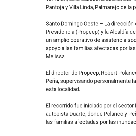
Pantoja y Villa Linda, Palmarejo de la
Trabajadores de la prensa 
Ministerio de Cultura anun
Santo Domingo Oeste.– La dirección d
Presidencia (Propeep) y la Alcaldía 
Más de 180 dirigentes sindi
un amplio operativo de asistencia soc
apoyo a las familias afectadas por las
Restaurante Amigos es rec
Melissa.
Banco Popular escala 17 po
El director de Propeep, Robert Polanco
Peña, supervisando personalmente la 
esta localidad.
El recorrido fue iniciado por el sector 
autopista Duarte, donde Polanco y Pe
las familias afectadas por las inunda