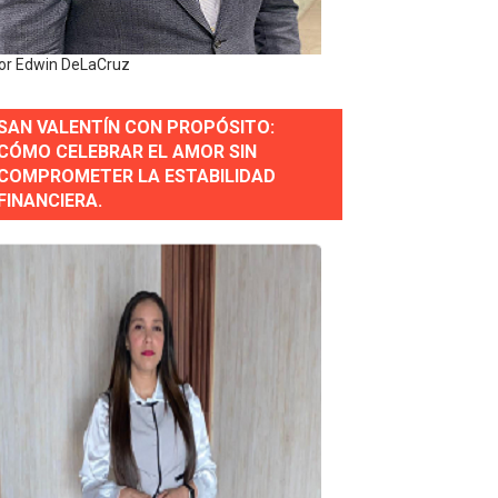
 Estratégica para Impulsar el Desarrollo de Santo Domingo
or Edwin DeLaCruz
e Historia 2025
SAN VALENTÍN CON PROPÓSITO:
ra fortalecer el diálogo social y el trabajo decente
CÓMO CELEBRAR EL AMOR SIN
COMPROMETER LA ESTABILIDAD
or gastronómico
FINANCIERA.