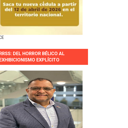
 gobierno
a primera mujer presidente de la República
CE
horas después
RRSS: DEL HORROR BÉLICO AL
ingo Norte
EXHIBICIONISMO EXPLÍCITO
nguez por apagones en Cayenas y Residencial Amalia
erse a normas éticas y ser garante de los derechos de la