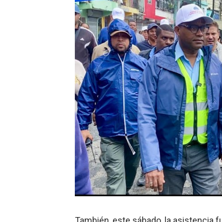
​Domingo Plácido critica la 
Graduación XII Promoción Se
Fellito Suberví asegura en 
Hipótesis policial sobre at
CESDN urge fortalecer el 
Cacerolazos, gomas quemad
Roberto Ángel Salcedo anunc
Roberto Ángel Salcedo anunc
Lee Ballester a los que se
Operativo Interinstitucion
También, este sábado, la asistencia f