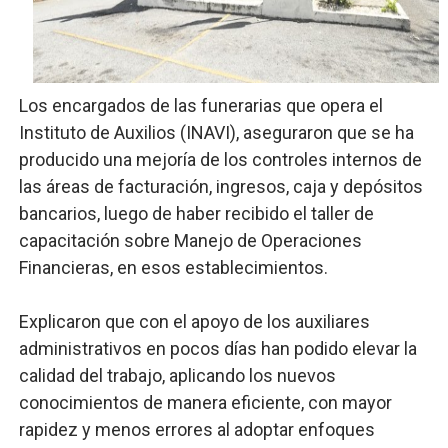
Digecac realizará Primer Festival de Plantas 2026
Josefa Castillo: Liderazgo y Transformación Social al F
Los encargados de las funerarias que opera el
Lee Ballester a los que se forman como agentes “Todo
Instituto de Auxilios (INAVI), aseguraron que se ha
producido una mejoría de los controles internos de
Operativo Interinstitucional “Compromiso Ambiental 2.
las áreas de facturación, ingresos, caja y depósitos
Trabajadores de la prensa y Obispado de la Provincia 
bancarios, luego de haber recibido el taller de
capacitación sobre Manejo de Operaciones
Financieras, en esos establecimientos.
Explicaron que con el apoyo de los auxiliares
administrativos en pocos días han podido elevar la
calidad del trabajo, aplicando los nuevos
conocimientos de manera eficiente, con mayor
rapidez y menos errores al adoptar enfoques