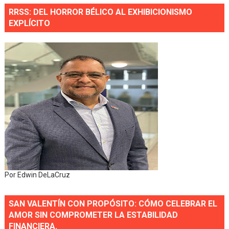
RRSS: DEL HORROR BÉLICO AL EXHIBICIONISMO
EXPLÍCITO
Por Edwin DeLaCruz
SAN VALENTÍN CON PROPÓSITO: CÓMO CELEBRAR EL
AMOR SIN COMPROMETER LA ESTABILIDAD
FINANCIERA.