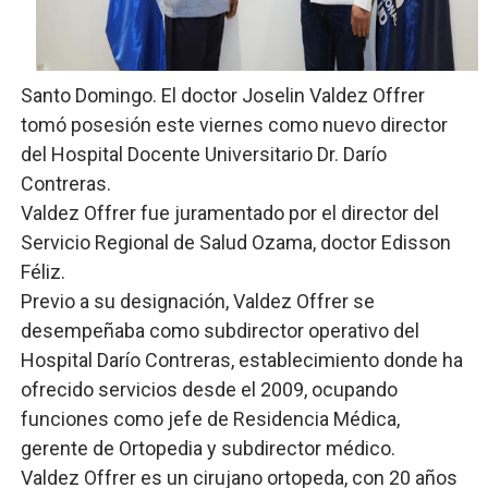
Lee Ballester a los que se forman como agentes “Todo
Operativo Interinstitucional “Compromiso Ambiental 2.
Santo Domingo. El doctor Joselin Valdez Offrer
tomó posesión este viernes como nuevo director
Trabajadores de la prensa y Obispado de la Provincia 
del Hospital Docente Universitario Dr. Darío
Ministerio de Cultura anuncia ganadores de Premios Anu
Contreras.
Valdez Offrer fue juramentado por el director del
Más de 180 dirigentes sindicales de las Américas se re
Servicio Regional de Salud Ozama, doctor Edisson
Féliz.
Previo a su designación, Valdez Offrer se
desempeñaba como subdirector operativo del
Hospital Darío Contreras, establecimiento donde ha
ofrecido servicios desde el 2009, ocupando
funciones como jefe de Residencia Médica,
gerente de Ortopedia y subdirector médico.
Valdez Offrer es un cirujano ortopeda, con 20 años