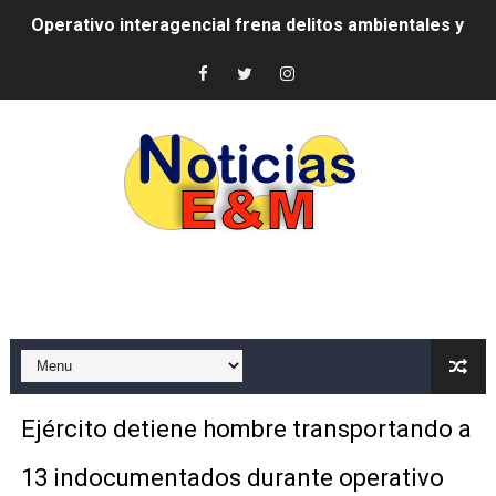
Operativo interagencial frena delitos ambientales y re
-Propeep y Gestión Presidencial encabezan entrega co
Ministerio de Defensa siembra esperanza y protege e
MICM y CECCOM retienen 213,355 galones de combustibl
Bienes Nacionales recauda más de RD 57 millones en s
Residentes en San Juan beneficiados con jornada asiste
El magistrado Henry Molina decidió no seguir en la Pre
​Domingo Plácido critica la situación económica y califi
Graduación XII Promoción Servicio Militar Voluntario
Ejército detiene hombre transportando a
Fellito Suberví asegura en Carolina Mejía RD tiene la op
13 indocumentados durante operativo