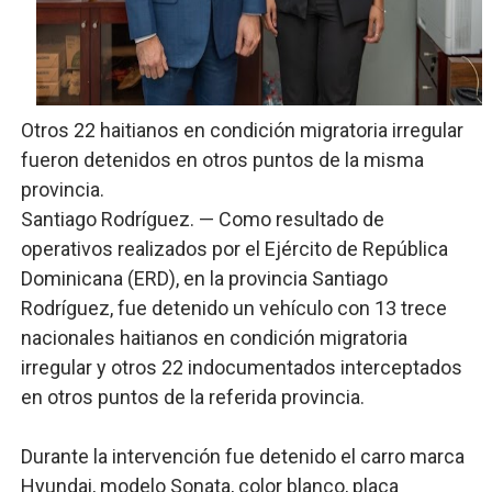
Restaurante Amigos es reconocido por sus cuatro déc
Banco Popular escala 17 posiciones en los mil mejore
SNS y el SRSO actualizan Manual de Comunicación Inter
Otros 22 haitianos en condición migratoria irregular
fueron detenidos en otros puntos de la misma
Osiris de León responde a Roberto Tineo y a Yeisy por 
provincia.
DGPCF: 55 años sembrando desarrollo y fortaleciendo 
Santiago Rodríguez. — Como resultado de
operativos realizados por el Ejército de República
Operativo interagencial frena delitos ambientales y re
Dominicana (ERD), en la provincia Santiago
Rodríguez, fue detenido un vehículo con 13 trece
nacionales haitianos en condición migratoria
irregular y otros 22 indocumentados interceptados
en otros puntos de la referida provincia.
Durante la intervención fue detenido el carro marca
Hyundai, modelo Sonata, color blanco, placa