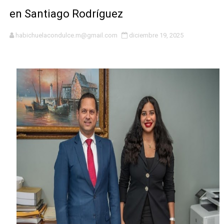
Hipótesis policial sobre atentado a balazos en la aven
en Santiago Rodríguez
CESDN urge fortalecer el sistema eléctrico ante con
habichuelacondulce.m@gmail.com
diciembre 19, 2025
Cacerolazos, gomas quemadas y bombas lagrimógenas:
Roberto Ángel Salcedo anuncia festival cultural para la
Roberto Ángel Salcedo anuncia festival cultural para la
Respuesta oportuna de Propeep permite a familia de L
Juramentan a Angelina Biviana Riveiro como nueva vice
DIGEIG y Liga Municipal Dominicana impulsan metas de 
Tribunal Superior Administrativo anula permisos urbaní
JCE flexibiliza renovación de cédula: adiós al orden p