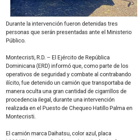
Trabajadores de la prensa y Obispado de la Provincia 
Ministerio de Cultura anuncia ganadores de Premios Anu
Durante la intervención fueron detenidas tres
personas que serán presentadas ante el Ministerio
Más de 180 dirigentes sindicales de las Américas se re
Público.
Restaurante Amigos es reconocido por sus cuatro déc
Montecristi, R.D. – El Ejército de República
Banco Popular escala 17 posiciones en los mil mejore
Dominicana (ERD) informó que, como parte de los
operativos de seguridad y combate al contrabando
ilícito, fue detenido un camión que transportaba de
manera oculta una gran cantidad de cigarrillos de
procedencia ilegal, durante una intervención
realizada en el Puesto de Chequeo Hatillo Palma en
Montecristi.
El camión marca Daihatsu, color azul, placa