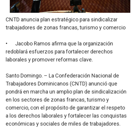
Restaurante Amigos es reconocido por sus cuatro déc
CNTD anuncia plan estratégico para sindicalizar
Banco Popular escala 17 posiciones en los mil mejore
trabajadores de zonas francas, turismo y comercio
SNS y el SRSO actualizan Manual de Comunicación Inter
•
Jacobo Ramos afirma que la organización
Osiris de León responde a Roberto Tineo y a Yeisy por 
redoblará esfuerzos para fortalecer derechos
laborales y promover reformas clave.
DGPCF: 55 años sembrando desarrollo y fortaleciendo 
Santo Domingo. – La Confederación Nacional de
Trabajadores Dominicanos (CNTD) anunció que
pondrá en marcha un amplio plan de sindicalización
en los sectores de zonas francas, turismo y
comercio, con el propósito de garantizar el respeto
a los derechos laborales y fortalecer las conquistas
económicas y sociales de miles de trabajadores.