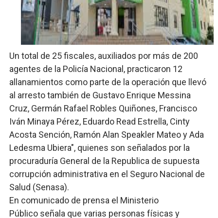
Lee Ballester a los que se forman como agentes “Todo
Operativo Interinstitucional “Compromiso Ambiental 2.
Un total de 25 fiscales, auxiliados por más de 200
Trabajadores de la prensa y Obispado de la Provincia 
agentes de la Policía Nacional, practicaron 12
Ministerio de Cultura anuncia ganadores de Premios Anu
allanamientos como parte de la operación que llevó
al arresto también de Gustavo Enrique Messina
Más de 180 dirigentes sindicales de las Américas se re
Cruz, Germán Rafael Robles Quiñones, Francisco
Iván Minaya Pérez, Eduardo Read Estrella, Cinty
Acosta Sención, Ramón Alan Speakler Mateo y Ada
Ledesma Ubiera", quienes son señalados por la
procuraduría General de la Republica de supuesta
corrupción administrativa en el Seguro Nacional de
Salud (Senasa).
En comunicado de prensa el Ministerio
Público señala que varias personas físicas y