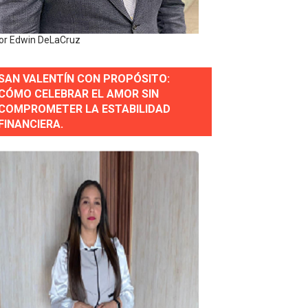
or gastronómico
or Edwin DeLaCruz
SAN VALENTÍN CON PROPÓSITO:
estión comunicacional en salud
CÓMO CELEBRAR EL AMOR SIN
COMPROMETER LA ESTABILIDAD
e Presa de Guaiguí: "Es ignorancia supina"
FINANCIERA.