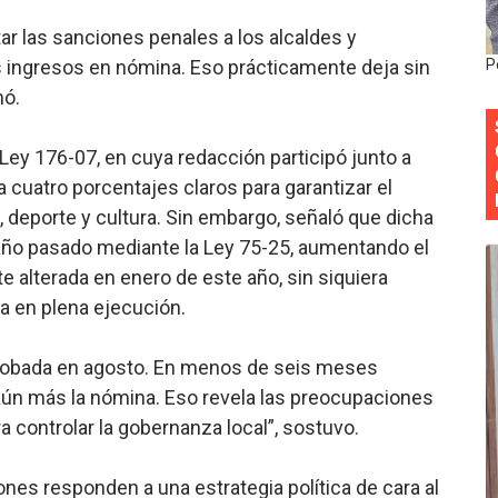
onocido por sus cuatro décadas de excelencia en el sect
ar las sanciones penales a los alcaldes y
os ingresos en nómina. Eso prácticamente deja sin
P
siciones en los mil mejores bancos del mundo
mó.
anual de Comunicación Interna y Externa para fortalecer g
 Ley 176-07, en cuya redacción participó junto a
Roberto Tineo y a Yeisy por sus críticas destempladas sobr
 cuatro porcentajes claros para garantizar el
o, deporte y cultura. Sin embargo, señaló que dicha
esarrollo y fortaleciendo la frontera dominicana
año pasado mediante la Ley 75-25, aumentando el
 alterada en enero de este año, sin siquiera
ra en plena ejecución.
aprobada en agosto. En menos de seis meses
aún más la nómina. Eso revela las preocupaciones
 controlar la gobernanza local”, sostuvo.
ones responden a una estrategia política de cara al