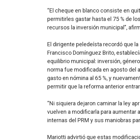
Restaurante Amigos es rec
“El cheque en blanco consiste en quit
permitirles gastar hasta el 75 % de l
Banco Popular escala 17 po
recursos la inversión municipal”, afir
SNS y el SRSO actualizan M
El dirigente peledeísta recordó que la
Osiris de León responde a 
Francisco Domínguez Brito, establecía
equilibrio municipal: inversión, géner
DGPCF: 55 años sembrando d
norma fue modificada en agosto del 
gasto en nómina al 65 %, y nuevamente
permitir que la reforma anterior entra
“Ni siquiera dejaron caminar la ley 
vuelven a modificarla para aumentar 
internas del PRM y sus maniobras para
Mariotti advirtió que estas modificaci