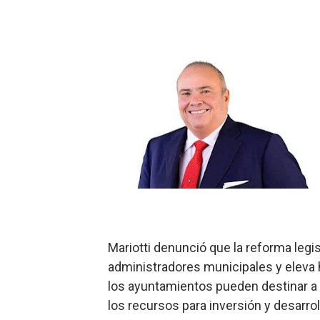
Hipótesis policial sobre at
CESDN urge fortalecer el 
Cacerolazos, gomas quemad
Roberto Ángel Salcedo anunc
Roberto Ángel Salcedo anunc
Respuesta oportuna de Prop
Juramentan a Angelina Bivi
DIGEIG y Liga Municipal Do
Mariotti denunció que la reforma legis
administradores municipales y eleva 
Tribunal Superior Administ
los ayuntamientos pueden destinar a
los recursos para inversión y desarroll
JCE flexibiliza renovación