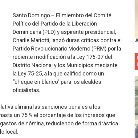
entado a balazos en la avenida Abraham Lincoln y fallecer 
Santo Domingo.– El miembro del Comité
sistema eléctrico ante constantes apagones en Santo Dom
Político del Partido de la Liberación
Dominicana (PLD) y aspirante presidencial,
as y bombas lagrimógenas: Tensión en la Fernández Domí
Charlie Mariotti, lanzó duras críticas contra el
J
Partido Revolucionario Moderno (PRM) por la
ia festival cultural para la región Este
reciente modificación a la Ley 176-07 del
ia festival cultural para la región Este
Distrito Nacional y los Municipios mediante
la Ley 75-25, a la que calificó como un
eep permite a familia de La Cuaba recuperar su hogar tra
“cheque en blanco” para los alcaldes
oficialistas.
ana Riveiro como nueva vicepresidenta ejecutiva de Fiduci
minicana impulsan metas de transparencia
lativa elimina las sanciones penales a los
hasta un 75 % el porcentaje de los ingresos que
rativo anula permisos urbanísticos del proyecto Everest To
 gastos de nómina, reduciendo de forma drástica
o local.
 de cédula: adiós al orden por mes de nacimiento en munici