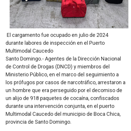
Operativo Interinstitucional “Compromiso Ambiental 2.
Trabajadores de la prensa y Obispado de la Provincia 
Ministerio de Cultura anuncia ganadores de Premios Anu
El cargamento fue ocupado en julio de 2024
durante labores de inspección en el Puerto
Más de 180 dirigentes sindicales de las Américas se re
Multimodal Caucedo
Santo Domingo.- Agentes de la Dirección Nacional
Restaurante Amigos es reconocido por sus cuatro déc
de Control de Drogas (DNCD) y miembros del
Ministerio Público, en el marco del seguimiento a
los prófugos por casos de narcotráfico, arrestaron a
un hombre que era perseguido por el decomiso de
un alijo de 918 paquetes de cocaína, confiscados
durante una intervención conjunta, en el puerto
Multimodal Caucedo del municipio de Boca Chica,
provincia de Santo Domingo.