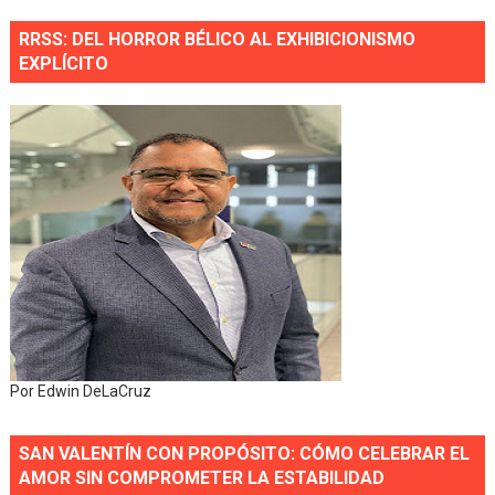
RRSS: DEL HORROR BÉLICO AL EXHIBICIONISMO
EXPLÍCITO
Por Edwin DeLaCruz
SAN VALENTÍN CON PROPÓSITO: CÓMO CELEBRAR EL
AMOR SIN COMPROMETER LA ESTABILIDAD