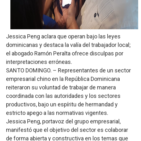
Candidato a presidente del Colegio de Notarios hace ll
Digecac realizará Primer Festival de Plantas 2026
​Jessica Peng aclara que operan bajo las leyes
Josefa Castillo: Liderazgo y Transformación Social al F
dominicanas y destaca la valía del trabajador local;
Lee Ballester a los que se forman como agentes “Todo
el abogado Ramón Peralta ofrece disculpas por
interpretaciones erróneas.
Operativo Interinstitucional “Compromiso Ambiental 2.
​SANTO DOMINGO. – Representantes de un sector
empresarial chino en la República Dominicana
reiteraron su voluntad de trabajar de manera
coordinada con las autoridades y los sectores
productivos, bajo un espíritu de hermandad y
estricto apego a las normativas vigentes.
​Jessica Peng, portavoz del grupo empresarial,
manifestó que el objetivo del sector es colaborar
de forma abierta y constructiva en los temas que