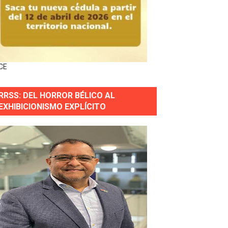
forestación en Manabao
s en lo que va de año
CE
nidad y Ejército RD
RRSS: DEL HORROR BÉLICO AL
 Justicia.
EXHIBICIONISMO EXPLÍCITO
 gobierno
a primera mujer presidente de la República
horas después
ingo Norte