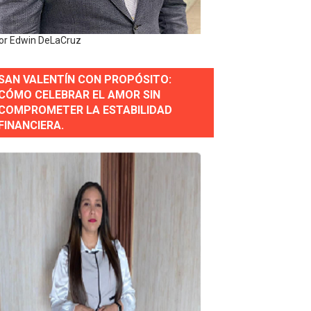
or Edwin DeLaCruz
SAN VALENTÍN CON PROPÓSITO:
CÓMO CELEBRAR EL AMOR SIN
COMPROMETER LA ESTABILIDAD
erse a normas éticas y ser garante de los derechos de la
FINANCIERA.