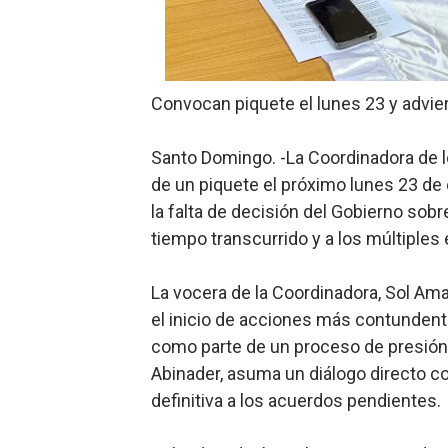
Candidato a presidente del 
Digecac realizará Primer F
Convocan piquete el lunes 23 y advie
Josefa Castillo: Liderazgo 
Santo Domingo. -La Coordinadora de l
Lee Ballester a los que se
de un piquete el próximo lunes 23 de 
Operativo Interinstitucion
la falta de decisión del Gobierno sobr
tiempo transcurrido y a los múltiples
La vocera de la Coordinadora, Sol Ama
el inicio de acciones más contundent
como parte de un proceso de presión p
Abinader, asuma un diálogo directo c
definitiva a los acuerdos pendientes.