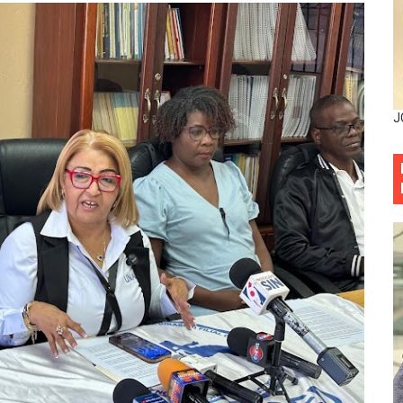
mbra esperanza y protege el agua mediante Jornada de Re
3,355 galones de combustibles y 46 millones de mercancía
más de RD 57 millones en segunda subasta pública del año
J
eficiados con jornada asistencial de Desarrollo de la Comu
decidió no seguir en la Presidencia de la Suprema Corte de
situación económica y califica de ineficiente la gestión del
rvicio Militar Voluntario
Carolina Mejía RD tiene la oportunidad histórica de elegir l
entado a balazos en la avenida Abraham Lincoln y fallecer 
sistema eléctrico ante constantes apagones en Santo Dom