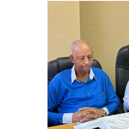
Ministerio de Defensa sie
MICM y CECCOM retienen 21
Bienes Nacionales recauda 
Residentes en San Juan ben
El magistrado Henry Molina 
​Domingo Plácido critica la 
Graduación XII Promoción Se
Fellito Suberví asegura en 
Hipótesis policial sobre at
CESDN urge fortalecer el 