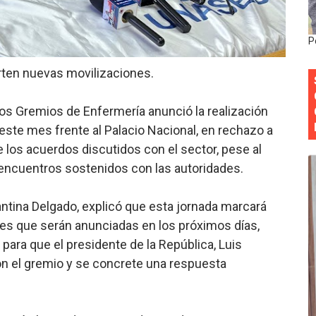
Colegio de Notarios hace llamado a la unidad.
P
estival de Plantas 2026
rten nuevas movilizaciones.
y Transformación Social al Frente del INAIPI
os Gremios de Enfermería anunció la realización
 forman como agentes “Todo el equipo de la DGM debe acog
este mes frente al Palacio Nacional, en rechazo a
al “Compromiso Ambiental 2.0”
e los acuerdos discutidos con el sector, pese al
 encuentros sostenidos con las autoridades.
ntina Delgado, explicó que esta jornada marcará
es que serán anunciadas en los próximos días,
ara que el presidente de la República, Luis
on el gremio y se concrete una respuesta