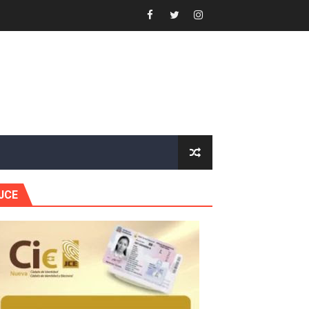
 Estratégica para Impulsar el Desarrollo de Santo Domingo
e Historia 2025
ra fortalecer el diálogo social y el trabajo decente
or gastronómico
estión comunicacional en salud
JCE
e Presa de Guaiguí: "Es ignorancia supina"
gidas del país
ctados por la obra vial, en cumplimiento de un compromis