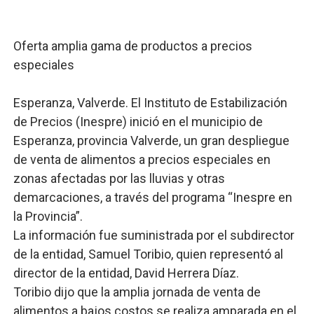
El PRM renueva su cúpula directiva: Luis Abinader asum
Oferta amplia gama de productos a precios
Fellito Suberví inspecciona obras en las “villas” y pide
especiales
Comedores Comunitarios de DASAC garantizan alimenta
Esperanza, Valverde. El Instituto de Estabilización
UNTC inicia ofensiva para recuperar fuerza gremial y fo
de Precios (Inespre) inició en el municipio de
Esperanza, provincia Valverde, un gran despliegue
PRM escogerá este domingo su nueva cúpula directiva 
de venta de alimentos a precios especiales en
zonas afectadas por las lluvias y otras
demarcaciones, a través del programa “Inespre en
la Provincia”.
La información fue suministrada por el subdirector
de la entidad, Samuel Toribio, quien representó al
director de la entidad, David Herrera Díaz.
Toribio dijo que la amplia jornada de venta de
alimentos a bajos costos se realiza amparada en el