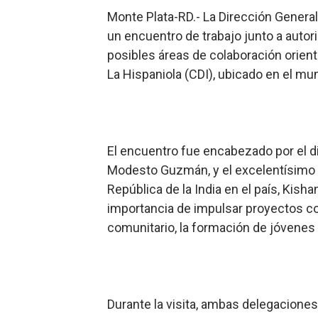
Monte Plata-RD.- La Dirección Genera
Lee Ballester a los que se
un encuentro de trabajo junto a autori
Operativo Interinstitucion
posibles áreas de colaboración orienta
La Hispaniola (CDI), ubicado en el mu
Trabajadores de la prensa 
Ministerio de Cultura anun
Más de 180 dirigentes sindi
El encuentro fue encabezado por el di
Modesto Guzmán, y el excelentísimo e
República de la India en el país, Kish
importancia de impulsar proyectos co
comunitario, la formación de jóvenes y
Durante la visita, ambas delegaciones 