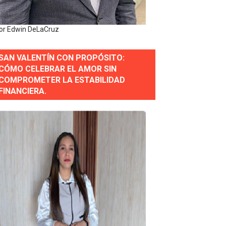
erse a normas éticas y ser garante de los derechos de la
or Edwin DeLaCruz
SAN VALENTÍN CON PROPÓSITO:
 Estratégica para Impulsar el Desarrollo de Santo Domingo
CÓMO CELEBRAR EL AMOR SIN
COMPROMETER LA ESTABILIDAD
e Historia 2025
FINANCIERA.
ra fortalecer el diálogo social y el trabajo decente