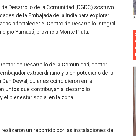
l de Desarrollo de la Comunidad (DGDC) sostuvo
 forman como agentes “Todo el equipo de la DGM debe acog
dades de la Embajada de la India para explorar
P
al “Compromiso Ambiental 2.0”
das a fortalecer el Centro de Desarrollo Integral
nicipio Yamasá, provincia Monte Plata.
y Obispado de la Provincia Santo Domingo Acuerdan Alianza
cia ganadores de Premios Anuales de Literatura 2026 y el d
cales de las Américas se reúnen en República Dominicana pa
rector de Desarrollo de la Comunidad, doctor
mbajador extraordinario y plenipoteciario de la
an Dan Dewal, quienes coincidieron en la
njuntos que contribuyan al desarrollo
 el bienestar social en la zona.
realizaron un recorrido por las instalaciones del