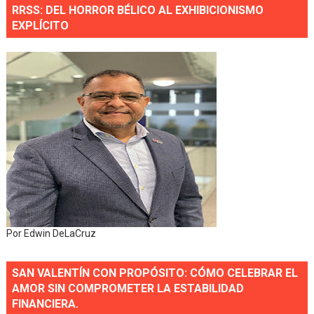
RRSS: DEL HORROR BÉLICO AL EXHIBICIONISMO
EXPLÍCITO
Por Edwin DeLaCruz
SAN VALENTÍN CON PROPÓSITO: CÓMO CELEBRAR EL
AMOR SIN COMPROMETER LA ESTABILIDAD
FINANCIERA.