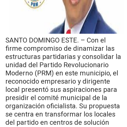
Operativo Interinstitucional “Compromiso Ambiental 2.
Trabajadores de la prensa y Obispado de la Provincia 
Ministerio de Cultura anuncia ganadores de Premios Anu
SANTO DOMINGO ESTE. – Con el
Más de 180 dirigentes sindicales de las Américas se re
firme compromiso de dinamizar las
estructuras partidarias y consolidar la
Restaurante Amigos es reconocido por sus cuatro déc
unidad del Partido Revolucionario
Moderno (PRM) en este municipio, el
reconocido empresario y dirigente
local presentó sus aspiraciones para
presidir el comité municipal de la
organización oficialista. Su propuesta
se centra en transformar los locales
del partido en centros de solución