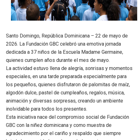
Restaurante Amigos es reconocido por sus cuatro déc
Banco Popular escala 17 posiciones en los mil mejore
Santo Domingo, República Dominicana – 22 de mayo de
SNS y el SRSO actualizan Manual de Comunicación Inter
2026. La Fundación GBC celebró una emotiva jornada
Osiris de León responde a Roberto Tineo y a Yeisy por 
dedicada a 37 niños de la Escuela Madame Germaine,
quienes cumplen años durante el mes de mayo.
DGPCF: 55 años sembrando desarrollo y fortaleciendo 
La actividad estuvo llena de alegría, sonrisas y momentos
especiales, en una tarde preparada especialmente para
los pequeños, quienes disfrutaron de palomitas de maíz,
algodón dulce, pastel de cumpleaños, regalos, música,
animación y diversas sorpresas, creando un ambiente
inolvidable para todos los presentes.
Esta iniciativa nace del compromiso social de Fundación
GBC con la niñez dominicana y como muestra de
agradecimiento por el cariño y respaldo que siempre