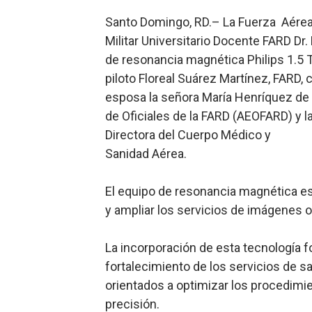
Lee Ballester a los que se
Santo Domingo, RD.– La Fuerza Aérea 
Militar Universitario Docente FARD Dr
Operativo Interinstitucion
de resonancia magnética Philips 1.5 
piloto Floreal Suárez Martínez, FARD,
Trabajadores de la prensa 
esposa la señora María Henríquez de
Ministerio de Cultura anun
de Oficiales de la FARD (AEOFARD) y 
Directora del Cuerpo Médico y
Más de 180 dirigentes sindi
Sanidad Aérea.
El equipo de resonancia magnética est
y ampliar los servicios de imágenes ofr
La incorporación de esta tecnología f
fortalecimiento de los servicios de sa
orientados a optimizar los procedim
precisión.