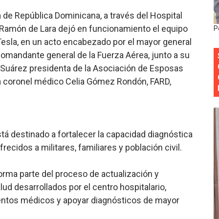
 forman como agentes “Todo el equipo de la DGM debe acog
de República Dominicana, a través del Hospital
. Ramón de Lara dejó en funcionamiento el equipo
P
al “Compromiso Ambiental 2.0”
Tesla, en un acto encabezado por el mayor general
 comandante general de la Fuerza Aérea, junto a su
y Obispado de la Provincia Santo Domingo Acuerdan Alianza
 Suárez presidenta de la Asociación de Esposas
cia ganadores de Premios Anuales de Literatura 2026 y el d
la coronel médico Celia Gómez Rondón, FARD,
cales de las Américas se reúnen en República Dominicana pa
á destinado a fortalecer la capacidad diagnóstica
ecidos a militares, familiares y población civil.
orma parte del proceso de actualización y
lud desarrollados por el centro hospitalario,
ientos médicos y apoyar diagnósticos de mayor