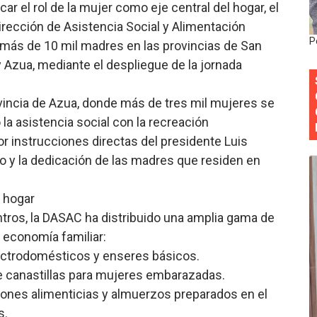
car el rol de la mujer como eje central del hogar, el
siciones en los mil mejores bancos del mundo
irección de Asistencia Social y Alimentación
P
más de 10 mil madres en las provincias de San
anual de Comunicación Interna y Externa para fortalecer g
y Azua, mediante el despliegue de la jornada
Roberto Tineo y a Yeisy por sus críticas destempladas sobr
ovincia de Azua, donde más de tres mil mujeres se
esarrollo y fortaleciendo la frontera dominicana
la asistencia social con la recreación
por instrucciones directas del presidente Luis
ena delitos ambientales y recupera terrenos en zonas prote
o y la dedicación de las madres que residen en
l hogar
ntros, la DASAC ha distribuido una amplia gama de
 economía familiar:
electrodomésticos y enseres básicos.
de canastillas para mujeres embarazadas.
ciones alimenticias y almuerzos preparados en el
s.