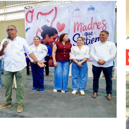
sistema eléctrico ante constantes apagones en Santo Dom
as y bombas lagrimógenas: Tensión en la Fernández Domí
ia festival cultural para la región Este
J
ia festival cultural para la región Este
eep permite a familia de La Cuaba recuperar su hogar tra
ana Riveiro como nueva vicepresidenta ejecutiva de Fiduci
minicana impulsan metas de transparencia
rativo anula permisos urbanísticos del proyecto Everest To
 de cédula: adiós al orden por mes de nacimiento en munici
onocido por sus cuatro décadas de excelencia en el sect