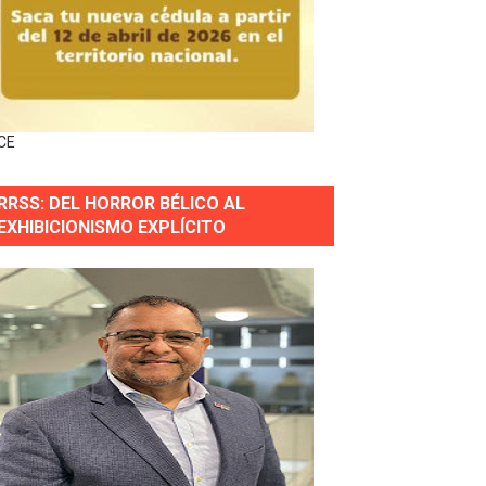
ingo Norte
nguez por apagones en Cayenas y Residencial Amalia
CE
RRSS: DEL HORROR BÉLICO AL
s incendio
EXHIBICIONISMO EXPLÍCITO
aria Reservas.
wer en Piantini
pios pequeños
or gastronómico