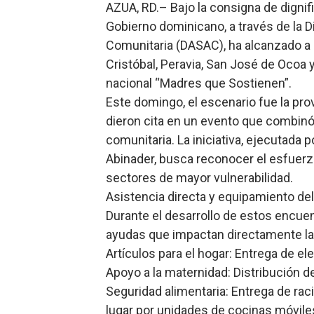
​AZUA, RD.– Bajo la consigna de dignifi
Banco Popular escala 17 po
Gobierno dominicano, a través de la D
Comunitaria (DASAC), ha alcanzado a 
SNS y el SRSO actualizan M
Cristóbal, Peravia, San José de Ocoa 
Osiris de León responde a 
nacional “Madres que Sostienen”.
​Este domingo, el escenario fue la pr
DGPCF: 55 años sembrando d
dieron cita en un evento que combinó 
comunitaria. La iniciativa, ejecutada 
Operativo interagencial fr
Abinader, busca reconocer el esfuerz
sectores de mayor vulnerabilidad.
​Asistencia directa y equipamiento de
​Durante el desarrollo de estos encue
ayudas que impactan directamente la
​Artículos para el hogar: Entrega de 
​Apoyo a la maternidad: Distribución 
​Seguridad alimentaria: Entrega de ra
lugar por unidades de cocinas móvile