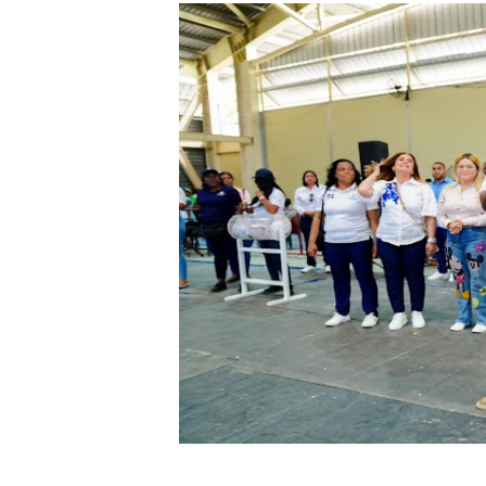
CESDN urge fortalecer el 
Cacerolazos, gomas quemad
Roberto Ángel Salcedo anunc
Roberto Ángel Salcedo anunc
Respuesta oportuna de Prop
Juramentan a Angelina Bivi
DIGEIG y Liga Municipal Do
Tribunal Superior Administ
JCE flexibiliza renovación
Restaurante Amigos es rec