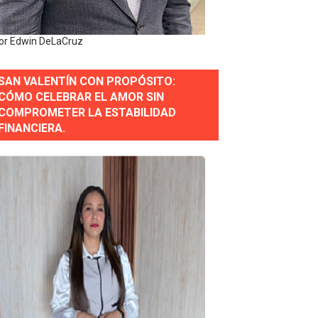
or Edwin DeLaCruz
estión comunicacional en salud
SAN VALENTÍN CON PROPÓSITO:
e Presa de Guaiguí: "Es ignorancia supina"
CÓMO CELEBRAR EL AMOR SIN
COMPROMETER LA ESTABILIDAD
FINANCIERA.
gidas del país