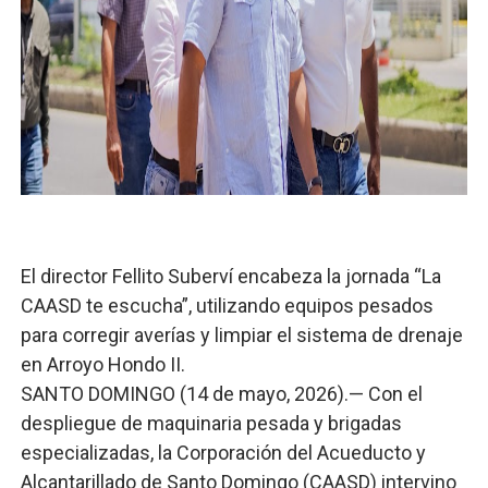
Lee Ballester a los que se forman como agentes “Todo
Operativo Interinstitucional “Compromiso Ambiental 2.
Trabajadores de la prensa y Obispado de la Provincia 
Ministerio de Cultura anuncia ganadores de Premios Anu
Más de 180 dirigentes sindicales de las Américas se re
El director Fellito Suberví encabeza la jornada “La
CAASD te escucha”, utilizando equipos pesados
para corregir averías y limpiar el sistema de drenaje
en Arroyo Hondo II.
​SANTO DOMINGO (14 de mayo, 2026).— Con el
despliegue de maquinaria pesada y brigadas
especializadas, la Corporación del Acueducto y
Alcantarillado de Santo Domingo (CAASD) intervino