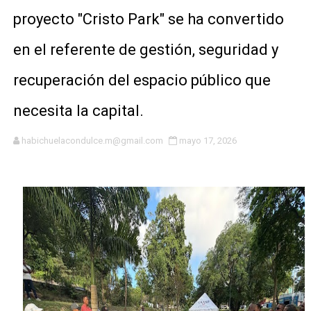
proyecto "Cristo Park" se ha convertido
Fellito Suberví asegura en Carolina Mejía RD tiene la op
en el referente de gestión, seguridad y
Hipótesis policial sobre atentado a balazos en la aven
recuperación del espacio público que
CESDN urge fortalecer el sistema eléctrico ante con
necesita la capital.
Cacerolazos, gomas quemadas y bombas lagrimógenas:
Roberto Ángel Salcedo anuncia festival cultural para la
habichuelacondulce.m@gmail.com
mayo 17, 2026
Roberto Ángel Salcedo anuncia festival cultural para la
Respuesta oportuna de Propeep permite a familia de L
Juramentan a Angelina Biviana Riveiro como nueva vice
DIGEIG y Liga Municipal Dominicana impulsan metas de 
Ministerio de Cultura anuncia ganadores de Premios Anu