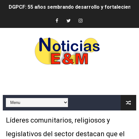
DGPCF: 55 años sembrando desarrollo y fortaleciendo 
Operativo interagencial frena delitos ambientales y re
-Propeep y Gestión Presidencial encabezan entrega co
Ministerio de Defensa siembra esperanza y protege e
MICM y CECCOM retienen 213,355 galones de combustibl
Bienes Nacionales recauda más de RD 57 millones en s
Residentes en San Juan beneficiados con jornada asiste
El magistrado Henry Molina decidió no seguir en la Pre
​Domingo Plácido critica la situación económica y califi
Líderes comunitarios, religiosos y
Graduación XII Promoción Servicio Militar Voluntario
legislativos del sector destacan que el