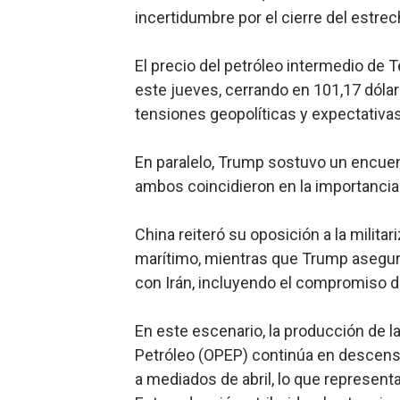
incertidumbre por el cierre del estr
Lee Ballester a los que se
Operativo Interinstitucion
El precio del petróleo intermedio de 
este jueves, cerrando en 101,17 dólar
Trabajadores de la prensa 
tensiones geopolíticas y expectativas
Ministerio de Cultura anun
En paralelo, Trump sostuvo un encuen
Más de 180 dirigentes sindi
ambos coincidieron en la importancia
China reiteró su oposición a la militari
marítimo, mientras que Trump aseguró
con Irán, incluyendo el compromiso d
En este escenario, la producción de 
Petróleo (OPEP) continúa en descenso,
a mediados de abril, lo que represent