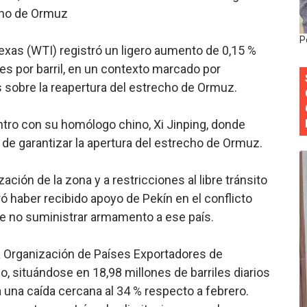
echo de Ormuz
 forman como agentes “Todo el equipo de la DGM debe acog
P
al “Compromiso Ambiental 2.0”
Texas (WTI) registró un ligero aumento de 0,15 %
es por barril, en un contexto marcado por
y Obispado de la Provincia Santo Domingo Acuerdan Alianza
 sobre la reapertura del estrecho de Ormuz.
cia ganadores de Premios Anuales de Literatura 2026 y el d
tro con su homólogo chino, Xi Jinping, donde
cales de las Américas se reúnen en República Dominicana pa
 de garantizar la apertura del estrecho de Ormuz.
zación de la zona y a restricciones al libre tránsito
 haber recibido apoyo de Pekín en el conflicto
e no suministrar armamento a ese país.
la Organización de Países Exportadores de
 situándose en 18,98 millones de barriles diarios
a una caída cercana al 34 % respecto a febrero.