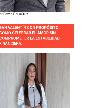
erse a normas éticas y ser garante de los derechos de la
or Edwin DeLaCruz
SAN VALENTÍN CON PROPÓSITO:
 Estratégica para Impulsar el Desarrollo de Santo Domingo
CÓMO CELEBRAR EL AMOR SIN
COMPROMETER LA ESTABILIDAD
e Historia 2025
FINANCIERA.
ra fortalecer el diálogo social y el trabajo decente