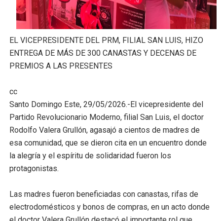
Trabajadores de la prensa y Obispado de la Provincia 
Ministerio de Cultura anuncia ganadores de Premios Anu
EL VICEPRESIDENTE DEL PRM, FILIAL SAN LUIS, HIZO
ENTREGA DE MÁS DE 300 CANASTAS Y DECENAS DE
Más de 180 dirigentes sindicales de las Américas se re
PREMIOS A LAS PRESENTES
Restaurante Amigos es reconocido por sus cuatro déc
cc
Banco Popular escala 17 posiciones en los mil mejore
Santo Domingo Este, 29/05/2026.-El vicepresidente del
Partido Revolucionario Moderno, filial San Luis, el doctor
Rodolfo Valera Grullón, agasajó a cientos de madres de
esa comunidad, que se dieron cita en un encuentro donde
la alegría y el espíritu de solidaridad fueron los
protagonistas.
Las madres fueron beneficiadas con canastas, rifas de
electrodomésticos y bonos de compras, en un acto donde
el doctor Valera Grullón destacó el importante rol que