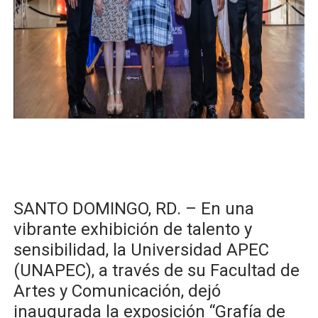
Digecac realizará Primer Festival de Plantas 2026
Josefa Castillo: Liderazgo y Transformación Social al F
Lee Ballester a los que se forman como agentes “Todo
Operativo Interinstitucional “Compromiso Ambiental 2.
Trabajadores de la prensa y Obispado de la Provincia 
​SANTO DOMINGO, RD. – En una
vibrante exhibición de talento y
sensibilidad, la Universidad APEC
(UNAPEC), a través de su Facultad de
Artes y Comunicación, dejó
inaugurada la exposición “Grafía de