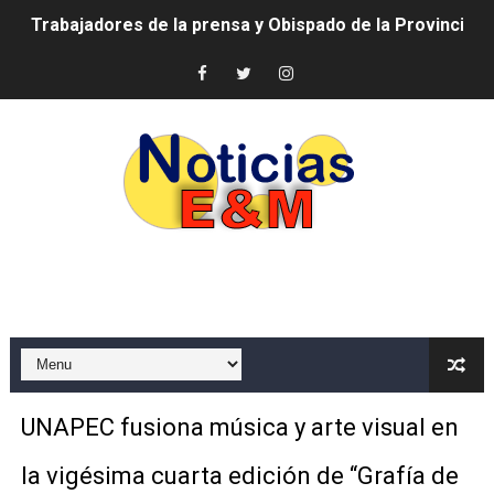
Ministerio de Cultura anuncia ganadores de Premios Anu
Más de 180 dirigentes sindicales de las Américas se re
Restaurante Amigos es reconocido por sus cuatro déc
Banco Popular escala 17 posiciones en los mil mejore
SNS y el SRSO actualizan Manual de Comunicación Inter
Osiris de León responde a Roberto Tineo y a Yeisy por 
DGPCF: 55 años sembrando desarrollo y fortaleciendo 
Operativo interagencial frena delitos ambientales y re
​UNAPEC fusiona música y arte visual en
-Propeep y Gestión Presidencial encabezan entrega co
la vigésima cuarta edición de “Grafía de
Ministerio de Defensa siembra esperanza y protege e