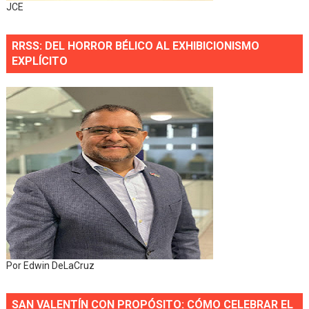
JCE
RRSS: DEL HORROR BÉLICO AL EXHIBICIONISMO
EXPLÍCITO
Por Edwin DeLaCruz
SAN VALENTÍN CON PROPÓSITO: CÓMO CELEBRAR EL