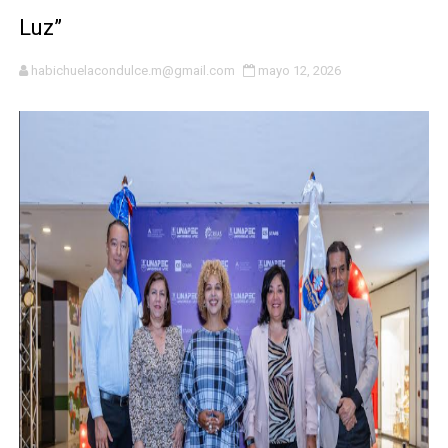
Luz”
MICM y CECCOM retienen 213,355 galones de combustibl
habichuelacondulce.m@gmail.com
mayo 12, 2026
Bienes Nacionales recauda más de RD 57 millones en s
Residentes en San Juan beneficiados con jornada asiste
El magistrado Henry Molina decidió no seguir en la Pre
​Domingo Plácido critica la situación económica y califi
Graduación XII Promoción Servicio Militar Voluntario
Fellito Suberví asegura en Carolina Mejía RD tiene la op
Hipótesis policial sobre atentado a balazos en la aven
CESDN urge fortalecer el sistema eléctrico ante con
Candidato a presidente del Colegio de Notarios hace ll