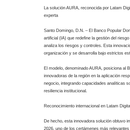
El PRM renueva su cúpula d
La solución AURA, reconocida por Latam Digit
experta
Fellito Suberví inspecciona
Santo Domingo, D.N. – El Banco Popular Domi
Comedores Comunitarios de
artificial (IA) que redefine la gestión del ri
analiza los riesgos y controles. Esta innovació
UNTC inicia ofensiva para r
organización y se desarrolla bajo estrictos 
PRM escogerá este domingo
El modelo, denominado AURA, posiciona al Ba
innovadoras de la región en la aplicación respo
negocio, integrando capacidades analíticas sof
resiliencia institucional.
Reconocimiento internacional en Latam Digita
De hecho, esta innovadora solución obtuvo i
2026, uno de los certámenes más relevantes de