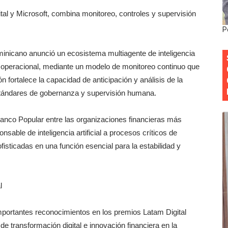
irectiva: Luis Abinader asume la presidencia para el perio
al y Microsoft, combina monitoreo, controles y supervisión
P
 obras en las “villas” y pide paciencia a comerciantes y res
nicano anunció un ecosistema multiagente de inteligencia
 DASAC garantizan alimentación de miles de voluntarios 
esgo operacional, mediante un modelo de monitoreo continuo que
n fortalece la capacidad de anticipación y análisis de la
ecuperar fuerza gremial y fortalecer seccional del Distrito
estándares de gobernanza y supervisión humana.
 su nueva cúpula directiva con Abinader a la cabeza
nco Popular entre las organizaciones financieras más
nsable de inteligencia artificial a procesos críticos de
isticadas en una función esencial para la estabilidad y
l
mportantes reconocimientos en los premios Latam Digital
 transformación digital e innovación financiera en la