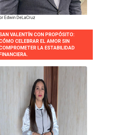
do 2026-2030
or Edwin DeLaCruz
identes
SAN VALENTÍN CON PROPÓSITO:
y personal de los XXV Juegos Centroamericanos y del Cari
CÓMO CELEBRAR EL AMOR SIN
COMPROMETER LA ESTABILIDAD
 Nacional
FINANCIERA.