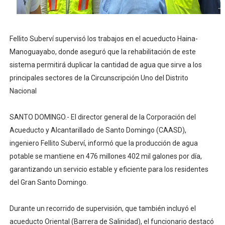
DGPCF: 55 años sembrando desarrollo y fortaleciendo 
Operativo interagencial frena delitos ambientales y re
Fellito Suberví supervisó los trabajos en el acueducto Haina-
Manoguayabo, donde aseguró que la rehabilitación de este
-Propeep y Gestión Presidencial encabezan entrega co
sistema permitirá duplicar la cantidad de agua que sirve a los
principales sectores de la Circunscripción Uno del Distrito
Ministerio de Defensa siembra esperanza y protege e
Nacional
MICM y CECCOM retienen 213,355 galones de combustibl
SANTO DOMINGO.- El director general de la Corporación del
Acueducto y Alcantarillado de Santo Domingo (CAASD),
ingeniero Fellito Suberví, informó que la producción de agua
potable se mantiene en 476 millones 402 mil galones por día,
garantizando un servicio estable y eficiente para los residentes
del Gran Santo Domingo.
Durante un recorrido de supervisión, que también incluyó el
acueducto Oriental (Barrera de Salinidad), el funcionario destacó