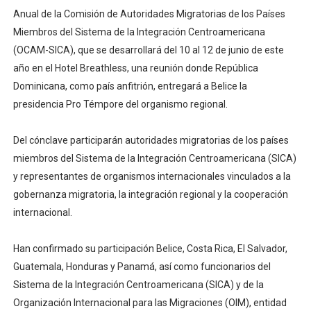
Anual de la Comisión de Autoridades Migratorias de los Países
Operativo Interinstitucional “Compromiso Ambiental 2.
Miembros del Sistema de la Integración Centroamericana
Trabajadores de la prensa y Obispado de la Provincia 
(OCAM-SICA), que se desarrollará del 10 al 12 de junio de este
año en el Hotel Breathless, una reunión donde República
Ministerio de Cultura anuncia ganadores de Premios Anu
Dominicana, como país anfitrión, entregará a Belice la
presidencia Pro Témpore del organismo regional.
Más de 180 dirigentes sindicales de las Américas se re
Del cónclave participarán autoridades migratorias de los países
Restaurante Amigos es reconocido por sus cuatro déc
miembros del Sistema de la Integración Centroamericana (SICA)
y representantes de organismos internacionales vinculados a la
gobernanza migratoria, la integración regional y la cooperación
internacional.
Han confirmado su participación Belice, Costa Rica, El Salvador,
Guatemala, Honduras y Panamá, así como funcionarios del
Sistema de la Integración Centroamericana (SICA) y de la
Organización Internacional para las Migraciones (OIM), entidad