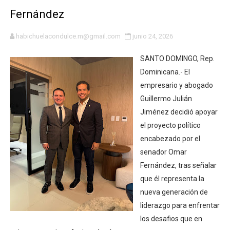
Fernández
DGPCF: 55 años sembrando desarrollo y fortaleciendo 
Operativo interagencial frena delitos ambientales y re
habichuelacondulce.m@gmail.com
junio 24, 2026
-Propeep y Gestión Presidencial encabezan entrega co
SANTO DOMINGO, Rep.
Dominicana.- El
Ministerio de Defensa siembra esperanza y protege e
empresario y abogado
Guillermo Julián
MICM y CECCOM retienen 213,355 galones de combustibl
Jiménez decidió apoyar
el proyecto político
Bienes Nacionales recauda más de RD 57 millones en s
encabezado por el
Residentes en San Juan beneficiados con jornada asiste
senador Omar
Fernández, tras señalar
El magistrado Henry Molina decidió no seguir en la Pre
que él representa la
nueva generación de
​Domingo Plácido critica la situación económica y califi
liderazgo para enfrentar
los desafios que en
Graduación XII Promoción Servicio Militar Voluntario