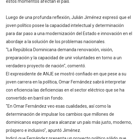
estos momentos afectan el país.
Comedores Comunitarios de DASAC garantizan alimenta
Luego de una profunda reflexión, Julián Jiménez expresó que el
UNTC inicia ofensiva para recuperar fuerza gremial y fo
joven político posee la capacidad intelectual y determinación
para dar paso a una modernización del Estado e innovación en el
PRM escogerá este domingo su nueva cúpula directiva 
abordaje a la solución de los problemas nacionales.
"La República Dominicana demanda renovación, visión,
Candidato a presidente del Colegio de Notarios hace ll
preparación y la capacidad de unir voluntades en torno a un
Digecac realizará Primer Festival de Plantas 2026
verdadero proyecto de nación", comentó.
El expresidente de ANJE se mostró confiado en que pese a su
joven carrera en la política, Omar Fernández sabrá interpretar
con eficiencia las deficiencias en el sector eléctrico que se ha
convertido en barril sin fondo.
"En Omar Fernández veo esas cualidades, así como la
determinación de impulsar los cambios que millones de
dominicanos esperan para alcanzar un país más justo, moderno,
próspero e inclusivo", apuntó Jiménez.
Indicó que Fernández presenta un proyecto político sólido que