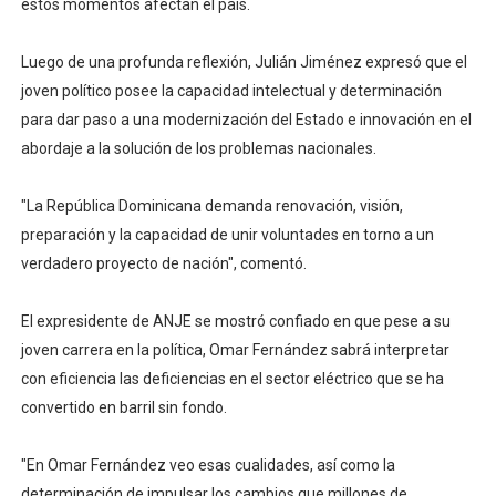
estos momentos afectan el país.
Candidato a presidente del Colegio de Notarios hace ll
Luego de una profunda reflexión, Julián Jiménez expresó que el
Digecac realizará Primer Festival de Plantas 2026
joven político posee la capacidad intelectual y determinación
para dar paso a una modernización del Estado e innovación en el
Josefa Castillo: Liderazgo y Transformación Social al F
abordaje a la solución de los problemas nacionales.
Lee Ballester a los que se forman como agentes “Todo
"La República Dominicana demanda renovación, visión,
Operativo Interinstitucional “Compromiso Ambiental 2.
preparación y la capacidad de unir voluntades en torno a un
verdadero proyecto de nación", comentó.
El expresidente de ANJE se mostró confiado en que pese a su
joven carrera en la política, Omar Fernández sabrá interpretar
con eficiencia las deficiencias en el sector eléctrico que se ha
convertido en barril sin fondo.
"En Omar Fernández veo esas cualidades, así como la
determinación de impulsar los cambios que millones de