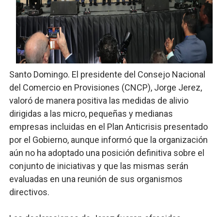
Ministerio de Defensa siembra esperanza y protege e
MICM y CECCOM retienen 213,355 galones de combustibl
Bienes Nacionales recauda más de RD 57 millones en s
Santo Domingo. El presidente del Consejo Nacional
Residentes en San Juan beneficiados con jornada asiste
del Comercio en Provisiones (CNCP), Jorge Jerez,
valoró de manera positiva las medidas de alivio
El magistrado Henry Molina decidió no seguir en la Pre
dirigidas a las micro, pequeñas y medianas
empresas incluidas en el Plan Anticrisis presentado
por el Gobierno, aunque informó que la organización
aún no ha adoptado una posición definitiva sobre el
conjunto de iniciativas y que las mismas serán
evaluadas en una reunión de sus organismos
directivos.