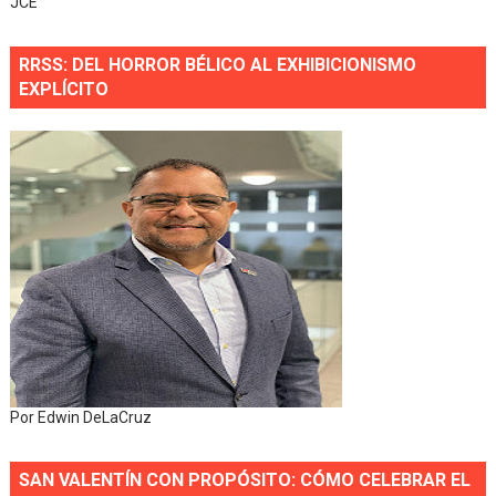
JCE
RRSS: DEL HORROR BÉLICO AL EXHIBICIONISMO
EXPLÍCITO
Por Edwin DeLaCruz
SAN VALENTÍN CON PROPÓSITO: CÓMO CELEBRAR EL