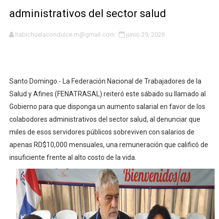
administrativos del sector salud
SNS y el SRSO actualizan Manual de Comunicación Inter
Osiris de León responde a Roberto Tineo y a Yeisy por 
habichuelacondulce.m@gmail.com
junio 29, 2026
DGPCF: 55 años sembrando desarrollo y fortaleciendo 
Operativo interagencial frena delitos ambientales y re
Santo Domingo.- La Federación Nacional de Trabajadores de la
Salud y Afines (FENATRASAL) reiteró este sábado su llamado al
-Propeep y Gestión Presidencial encabezan entrega co
Gobierno para que disponga un aumento salarial en favor de los
colabodores administrativos del sector salud, al denunciar que
Ministerio de Defensa siembra esperanza y protege e
miles de esos servidores públicos sobreviven con salarios de
MICM y CECCOM retienen 213,355 galones de combustibl
apenas RD$10,000 mensuales, una remuneración que calificó de
insuficiente frente al alto costo de la vida.
Bienes Nacionales recauda más de RD 57 millones en s
Residentes en San Juan beneficiados con jornada asiste
El magistrado Henry Molina decidió no seguir en la Pre