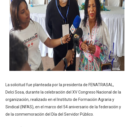
El PRM renueva su cúpula directiva: Luis Abinader asum
Fellito Suberví inspecciona obras en las “villas” y pide
Comedores Comunitarios de DASAC garantizan alimenta
UNTC inicia ofensiva para recuperar fuerza gremial y fo
PRM escogerá este domingo su nueva cúpula directiva 
La solicitud fue planteada por la presidenta de FENATRASAL,
Delci Sosa, durante la celebración del XV Congreso Nacional de la
organización, realizado en el Instituto de Formación Agraria y
Sindical (INFAS), en el marco del 54 aniversario de la federación y
de la conmemoración del Día del Servidor Público.