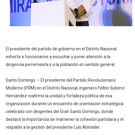
Lee Ballester a los que se forman como agentes “Todo
Operativo Interinstitucional “Compromiso Ambiental 2.
Trabajadores de la prensa y Obispado de la Provincia 
Ministerio de Cultura anuncia ganadores de Premios Anu
El presidente del partido de gobierno en el Distrito Nacional
exhorta a funcionarios a escuchar y poner atención a la
Más de 180 dirigentes sindicales de las Américas se re
dirigencia perremeista y a la población en sentido general
Santo Domingo. – El presidente del Partido Revolucionario
Moderno (PRM) en el Distrito Nacional, ingeniero Fellito Suberví
Hernández reafirmó la unidad y fortaleza política de esa
organización durante un encuentro de orientación estratégica
celebrado con dirigentes del Gran Santo Domingo, donde
destacó la importancia de mantener la cohesión partidaria y el
respaldo a la gestión del presidente Luis Abinader.