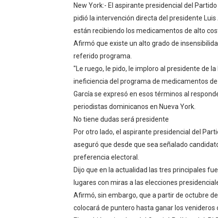
New York:- El aspirante presidencial del Partido
Banco Popular escala 17 po
pidió la intervención directa del presidente Lu
están recibiendo los medicamentos de alto cos
SNS y el SRSO actualizan M
Afirmó que existe un alto grado de insensibilida
referido programa.
Osiris de León responde a 
"Le ruego, le pido, le imploro al presidente de 
DGPCF: 55 años sembrando d
ineficiencia del programa de medicamentos de a
García se expresó en esos términos al respond
Operativo interagencial fr
periodistas dominicanos en Nueva York.
No tiene dudas será presidente
Por otro lado, el aspirante presidencial del Par
aseguró que desde que sea señalado candidato e
preferencia electoral.
Dijo que en la actualidad las tres principales fue
lugares con miras a las elecciones presidencial
Afirmó, sin embargo, que a partir de octubre d
colocará de puntero hasta ganar los venideros 