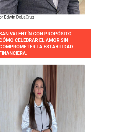
or Edwin DeLaCruz
estión comunicacional en salud
SAN VALENTÍN CON PROPÓSITO:
e Presa de Guaiguí: "Es ignorancia supina"
CÓMO CELEBRAR EL AMOR SIN
COMPROMETER LA ESTABILIDAD
FINANCIERA.
gidas del país