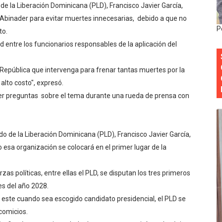
 de la Liberación Dominicana (PLD), Francisco Javier García,
siciones en los mil mejores bancos del mundo
is Abinader para evitar muertes innecesarias, debido a que no
P
to.
anual de Comunicación Interna y Externa para fortalecer g
d entre los funcionarios responsables de la aplicación del
Roberto Tineo y a Yeisy por sus críticas destempladas sobr
la República que intervenga para frenar tantas muertes por la
esarrollo y fortaleciendo la frontera dominicana
lto costo", expresó.
er preguntas sobre el tema durante una rueda de prensa con
ena delitos ambientales y recupera terrenos en zonas prote
tido de la Liberación Dominicana (PLD), Francisco Javier García,
sa organización se colocará en el primer lugar de la
rzas políticas, entre ellas el PLD, se disputan los tres primeros
es del año 2028.
e este cuando sea escogido candidato presidencial, el PLD se
comicios.