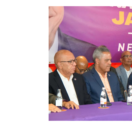
CESDN urge fortalecer el 
Cacerolazos, gomas quemad
Roberto Ángel Salcedo anunc
Roberto Ángel Salcedo anunc
Respuesta oportuna de Prop
Juramentan a Angelina Bivi
DIGEIG y Liga Municipal Do
Tribunal Superior Administ
JCE flexibiliza renovación
Restaurante Amigos es rec