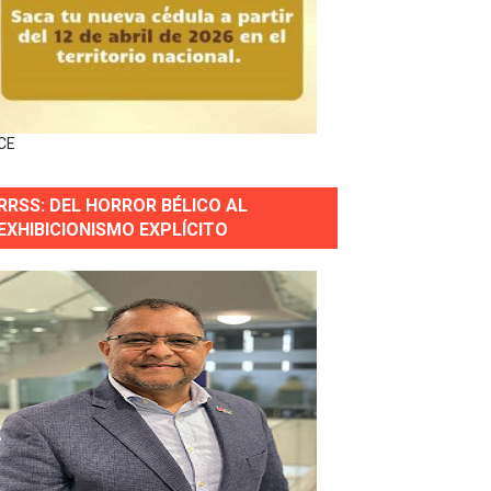
ingo Norte
nguez por apagones en Cayenas y Residencial Amalia
CE
RRSS: DEL HORROR BÉLICO AL
s incendio
EXHIBICIONISMO EXPLÍCITO
aria Reservas.
wer en Piantini
pios pequeños
or gastronómico