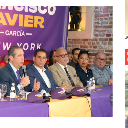
sistema eléctrico ante constantes apagones en Santo Dom
as y bombas lagrimógenas: Tensión en la Fernández Domí
ia festival cultural para la región Este
J
ia festival cultural para la región Este
eep permite a familia de La Cuaba recuperar su hogar tra
ana Riveiro como nueva vicepresidenta ejecutiva de Fiduci
minicana impulsan metas de transparencia
rativo anula permisos urbanísticos del proyecto Everest To
 de cédula: adiós al orden por mes de nacimiento en munici
onocido por sus cuatro décadas de excelencia en el sect