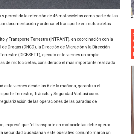
 forman como agentes “Todo el equipo de la DGM debe acog
y permitido la retención de 46 motocicletas como parte de las
P
al “Compromiso Ambiental 2.0”
ificar documentación y ordenar el transporte en motocicletas
y Obispado de la Provincia Santo Domingo Acuerdan Alianza
ito y Transporte Terrestre (INTRANT), en coordinación con la
ol de Drogas (DNCD), la Dirección de Migración y la Dirección
cia ganadores de Premios Anuales de Literatura 2026 y el d
Terrestre (DIGESETT), ejecutó este viernes un amplio
cales de las Américas se reúnen en República Dominicana pa
adas de motocicletas, considerado el más importante realizado
nuó este viernes desde las 6 de la mañana, garantiza el
sporte Terrestre, Tránsito y Seguridad Vial, así como
a regularización de las operaciones de las paradas de
son, expresó que “el transporte en motocicletas debe operar
a la seguridad ciudadana y este operativo conjunto marca un