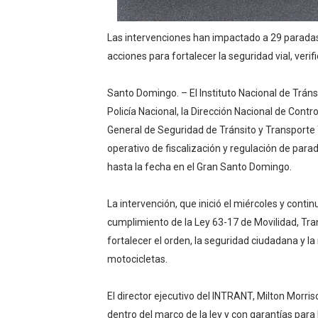
Lee Ballester a los que se
Las intervenciones han impactado a 29 paradas 
Operativo Interinstitucion
acciones para fortalecer la seguridad vial, ver
Trabajadores de la prensa 
Santo Domingo. – El Instituto Nacional de Tráns
Policía Nacional, la Dirección Nacional de Contr
Ministerio de Cultura anun
General de Seguridad de Tránsito y Transporte 
Más de 180 dirigentes sindi
operativo de fiscalización y regulación de par
hasta la fecha en el Gran Santo Domingo.
La intervención, que inició el miércoles y conti
cumplimiento de la Ley 63-17 de Movilidad, Tran
fortalecer el orden, la seguridad ciudadana y l
motocicletas.
El director ejecutivo del INTRANT, Milton Morri
dentro del marco de la ley y con garantías par