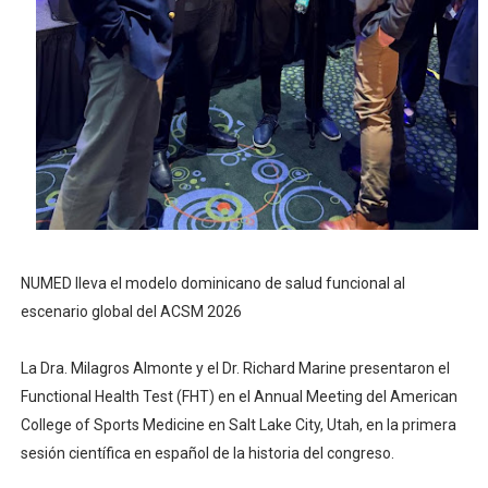
Banco Popular escala 17 posiciones en los mil mejore
SNS y el SRSO actualizan Manual de Comunicación Inter
Osiris de León responde a Roberto Tineo y a Yeisy por 
DGPCF: 55 años sembrando desarrollo y fortaleciendo 
Operativo interagencial frena delitos ambientales y re
NUMED lleva el modelo dominicano de salud funcional al
escenario global del ACSM 2026
La Dra. Milagros Almonte y el Dr. Richard Marine presentaron el
Functional Health Test (FHT) en el Annual Meeting del American
College of Sports Medicine en Salt Lake City, Utah, en la primera
sesión científica en español de la historia del congreso.