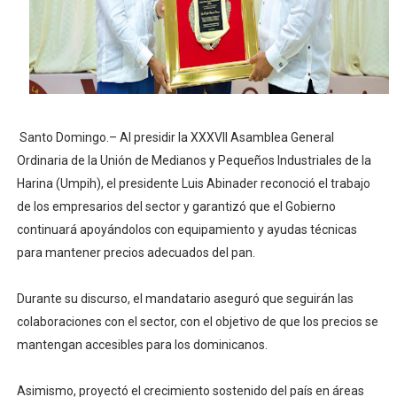
Candidato a presidente del Colegio de Notarios hace ll
Digecac realizará Primer Festival de Plantas 2026
Josefa Castillo: Liderazgo y Transformación Social al F
Santo Domingo.– Al presidir la XXXVII Asamblea General
Lee Ballester a los que se forman como agentes “Todo
Ordinaria de la Unión de Medianos y Pequeños Industriales de la
Operativo Interinstitucional “Compromiso Ambiental 2.
Harina (Umpih), el presidente Luis Abinader reconoció el trabajo
de los empresarios del sector y garantizó que el Gobierno
continuará apoyándolos con equipamiento y ayudas técnicas
para mantener precios adecuados del pan.
Durante su discurso, el mandatario aseguró que seguirán las
colaboraciones con el sector, con el objetivo de que los precios se
mantengan accesibles para los dominicanos.
Asimismo, proyectó el crecimiento sostenido del país en áreas