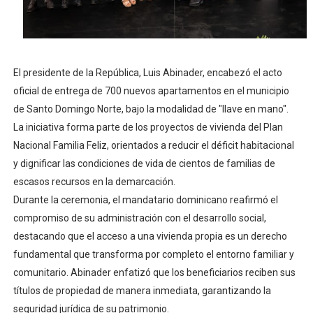
Lee Ballester a los que se forman como agentes “Todo
Operativo Interinstitucional “Compromiso Ambiental 2.
​El presidente de la República, Luis Abinader, encabezó el acto
Trabajadores de la prensa y Obispado de la Provincia 
oficial de entrega de 700 nuevos apartamentos en el municipio
de Santo Domingo Norte, bajo la modalidad de "llave en mano".
Ministerio de Cultura anuncia ganadores de Premios Anu
La iniciativa forma parte de los proyectos de vivienda del Plan
Más de 180 dirigentes sindicales de las Américas se re
Nacional Familia Feliz, orientados a reducir el déficit habitacional
y dignificar las condiciones de vida de cientos de familias de
escasos recursos en la demarcación.
​Durante la ceremonia, el mandatario dominicano reafirmó el
compromiso de su administración con el desarrollo social,
destacando que el acceso a una vivienda propia es un derecho
fundamental que transforma por completo el entorno familiar y
comunitario. Abinader enfatizó que los beneficiarios reciben sus
títulos de propiedad de manera inmediata, garantizando la
seguridad jurídica de su patrimonio.