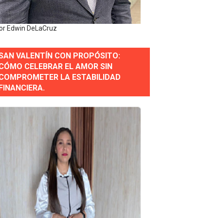
erse a normas éticas y ser garante de los derechos de la
or Edwin DeLaCruz
SAN VALENTÍN CON PROPÓSITO:
 Estratégica para Impulsar el Desarrollo de Santo Domingo
CÓMO CELEBRAR EL AMOR SIN
COMPROMETER LA ESTABILIDAD
e Historia 2025
FINANCIERA.
ra fortalecer el diálogo social y el trabajo decente