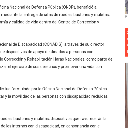
Oficina Nacional de Defensa Pública (ONDP), benefició a
 forman como agentes “Todo el equipo de la DGM debe acog
 mediante la entrega de sillas de ruedas, bastones y muletas,
P
al “Compromiso Ambiental 2.0”
mía y calidad de vida dentro del Centro de Corrección y
y Obispado de la Provincia Santo Domingo Acuerdan Alianza
acional de Discapacidad (CONADIS), a través de su director
cia ganadores de Premios Anuales de Literatura 2026 y el d
a de dispositivos de apoyo destinados a personas con
cales de las Américas se reúnen en República Dominicana pa
 de Corrección y Rehabilitación Haras Nacionales, como parte de
tizar el ejercicio de sus derechos y promover una vida con
licitud formulada por la Oficina Nacional de Defensa Pública
tar y la movilidad de las personas con discapacidad recluidas
ruedas, bastones y muletas, dispositivos que favorecerán la
 de los internos con discapacidad, en consonancia con el