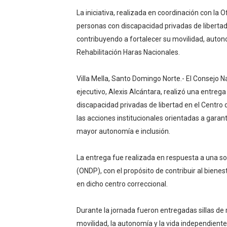
La iniciativa, realizada en coordinación con la 
Lee Ballester a los que se
personas con discapacidad privadas de libertad
Operativo Interinstitucion
contribuyendo a fortalecer su movilidad, autono
Rehabilitación Haras Nacionales.
Trabajadores de la prensa 
Villa Mella, Santo Domingo Norte.- El Consejo N
Ministerio de Cultura anun
ejecutivo, Alexis Alcántara, realizó una entreg
Más de 180 dirigentes sindi
discapacidad privadas de libertad en el Centro
las acciones institucionales orientadas a garan
mayor autonomía e inclusión.
La entrega fue realizada en respuesta a una so
(ONDP), con el propósito de contribuir al bienes
en dicho centro correccional.
Durante la jornada fueron entregadas sillas de 
movilidad, la autonomía y la vida independiente