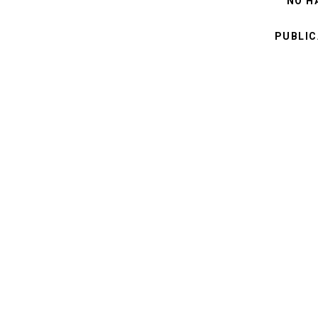
NO H
PUBLIC