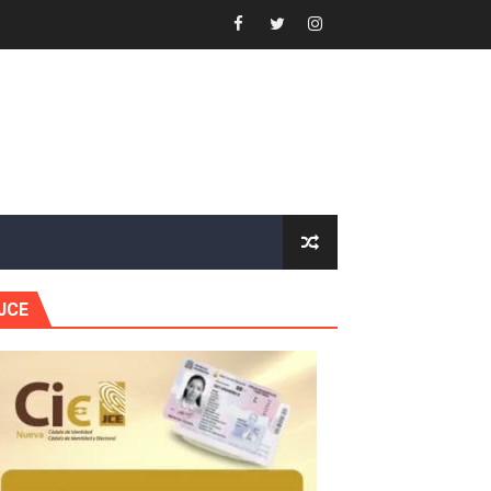
 Estratégica para Impulsar el Desarrollo de Santo Domingo
e Historia 2025
ra fortalecer el diálogo social y el trabajo decente
or gastronómico
estión comunicacional en salud
JCE
e Presa de Guaiguí: "Es ignorancia supina"
gidas del país
ctados por la obra vial, en cumplimiento de un compromis