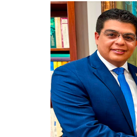
Ministerio de Defensa sie
MICM y CECCOM retienen 21
Bienes Nacionales recauda 
Residentes en San Juan ben
El magistrado Henry Molina 
​Domingo Plácido critica la 
Graduación XII Promoción Se
Fellito Suberví asegura en 
Hipótesis policial sobre at
CESDN urge fortalecer el 