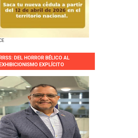
forestación en Manabao
s en lo que va de año
CE
nidad y Ejército RD
RRSS: DEL HORROR BÉLICO AL
 Justicia.
EXHIBICIONISMO EXPLÍCITO
 gobierno
a primera mujer presidente de la República
horas después
ingo Norte