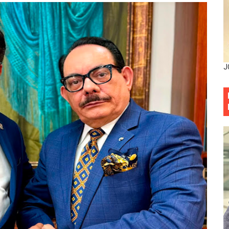
mbra esperanza y protege el agua mediante Jornada de Re
3,355 galones de combustibles y 46 millones de mercancía
más de RD 57 millones en segunda subasta pública del año
J
eficiados con jornada asistencial de Desarrollo de la Comu
decidió no seguir en la Presidencia de la Suprema Corte de
situación económica y califica de ineficiente la gestión del
rvicio Militar Voluntario
Carolina Mejía RD tiene la oportunidad histórica de elegir l
entado a balazos en la avenida Abraham Lincoln y fallecer 
sistema eléctrico ante constantes apagones en Santo Dom