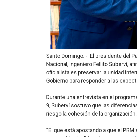
Candidato a presidente del 
Digecac realizará Primer F
Josefa Castillo: Liderazgo 
Lee Ballester a los que se
Santo Domingo. - El presidente del Pa
Operativo Interinstitucion
Nacional, ingeniero Fellito Suberví, af
oficialista es preservar la unidad int
Gobierno para responder a las expecta
Durante una entrevista en el programa
9, Suberví sostuvo que las diferencia
riesgo la cohesión de la organización.
“El que está apostando a que el PRM s