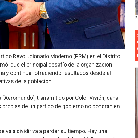
Colegio de Notarios hace llamado a la unidad.
P
estival de Plantas 2026
y Transformación Social al Frente del INAIPI
 forman como agentes “Todo el equipo de la DGM debe acog
rtido Revolucionario Moderno (PRM) en el Distrito
al “Compromiso Ambiental 2.0”
irmó que el principal desafío de la organización
erna y continuar ofreciendo resultados desde el
tivas de la población.
 “Aeromundo”, transmitido por Color Visión, canal
s propias de un partido de gobierno no pondrán en
e va a dividir va a perder su tiempo. Hay una