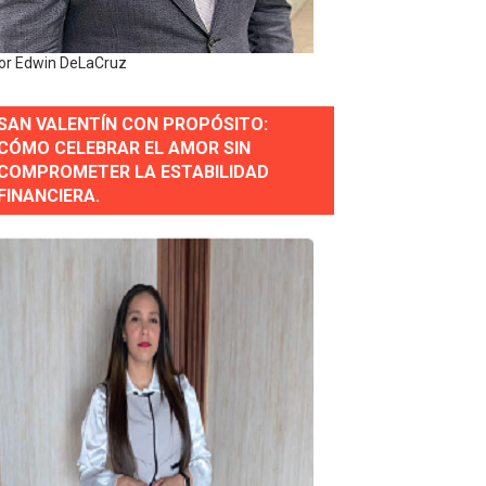
or Edwin DeLaCruz
SAN VALENTÍN CON PROPÓSITO:
CÓMO CELEBRAR EL AMOR SIN
COMPROMETER LA ESTABILIDAD
erse a normas éticas y ser garante de los derechos de la
FINANCIERA.