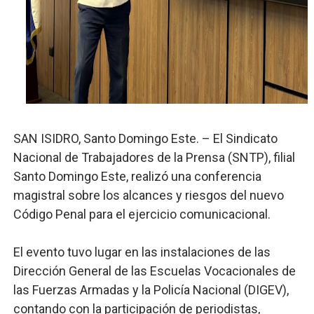
Restaurante Amigos es reconocido por sus cuatro déc
Banco Popular escala 17 posiciones en los mil mejore
SNS y el SRSO actualizan Manual de Comunicación Inter
Osiris de León responde a Roberto Tineo y a Yeisy por 
SAN ISIDRO, Santo Domingo Este. – El Sindicato
DGPCF: 55 años sembrando desarrollo y fortaleciendo 
Nacional de Trabajadores de la Prensa (SNTP), filial
Santo Domingo Este, realizó una conferencia
magistral sobre los alcances y riesgos del nuevo
Código Penal para el ejercicio comunicacional.
El evento tuvo lugar en las instalaciones de las
Dirección General de las Escuelas Vocacionales de
las Fuerzas Armadas y la Policía Nacional (DIGEV),
contando con la participación de periodistas,