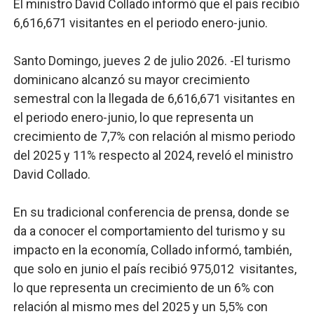
El ministro David Collado informó que el país recibió
Trabajadores de la prensa y Obispado de la Provincia 
6,616,671 visitantes en el periodo enero-junio.
Ministerio de Cultura anuncia ganadores de Premios Anu
Santo Domingo, jueves 2 de julio 2026. -El turismo
dominicano alcanzó su mayor crecimiento
Más de 180 dirigentes sindicales de las Américas se re
semestral con la llegada de 6,616,671 visitantes en
Restaurante Amigos es reconocido por sus cuatro déc
el periodo enero-junio, lo que representa un
crecimiento de 7,7% con relación al mismo periodo
Banco Popular escala 17 posiciones en los mil mejore
del 2025 y 11% respecto al 2024, reveló el ministro
David Collado.
En su tradicional conferencia de prensa, donde se
da a conocer el comportamiento del turismo y su
impacto en la economía, Collado informó, también,
que solo en junio el país recibió 975,012 visitantes,
lo que representa un crecimiento de un 6% con
relación al mismo mes del 2025 y un 5,5% con