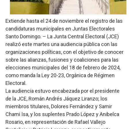
El PRM renueva su cúpula directiva: Luis Abinader asum
Fellito Suberví inspecciona obras en las “villas” y pide
Extiende hasta el 24 de noviembre el registro de las
candidaturas municipales en Juntas Electorales
Comedores Comunitarios de DASAC garantizan alimenta
Santo Domingo. – La Junta Central Electoral (JCE)
realizó este martes una audiencia pública con las
UNTC inicia ofensiva para recuperar fuerza gremial y fo
organizaciones políticas, con el objetivo de conocer
PRM escogerá este domingo su nueva cúpula directiva 
sobre las alianzas, fusiones y coaliciones para las
elecciones municipales del 18 de febrero de 2024,
Candidato a presidente del Colegio de Notarios hace ll
como manda la Ley 20-23, Orgánica de Régimen
Electoral.
La audiencia estuvo encabezada por el presidente
de la JCE, Román Andrés Jáquez Liranzo; los
miembros titulares, Dolores Fernández y Samir
Chami Isa, y los suplentes Prado López y Anibelca
Rosario, en representación de Rafael Vallejo