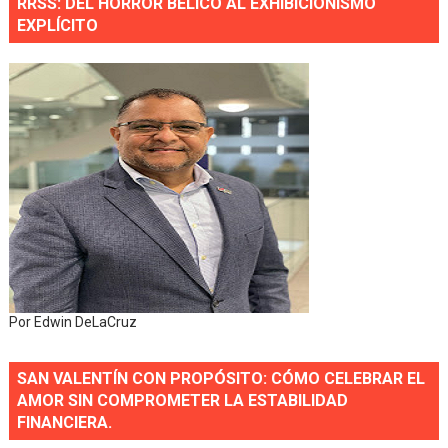
RRSS: DEL HORROR BÉLICO AL EXHIBICIONISMO
EXPLÍCITO
Por Edwin DeLaCruz
SAN VALENTÍN CON PROPÓSITO: CÓMO CELEBRAR EL
AMOR SIN COMPROMETER LA ESTABILIDAD
FINANCIERA.