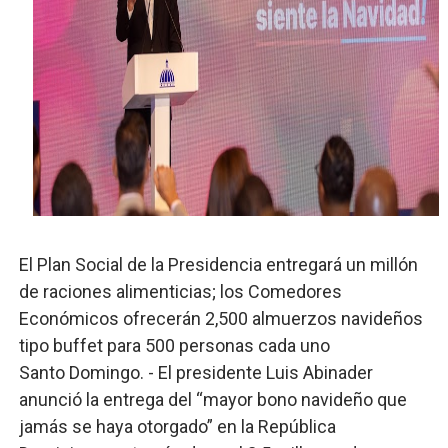
Digecac realizará Primer Festival de Plantas 2026
Josefa Castillo: Liderazgo y Transformación Social al F
Lee Ballester a los que se forman como agentes “Todo
Operativo Interinstitucional “Compromiso Ambiental 2.
Trabajadores de la prensa y Obispado de la Provincia 
El Plan Social de la Presidencia entregará un millón
de raciones alimenticias; los Comedores
Económicos ofrecerán 2,500 almuerzos navideños
tipo buffet para 500 personas cada uno
Santo Domingo. - El presidente Luis Abinader
anunció la entrega del “mayor bono navideño que
jamás se haya otorgado” en la República