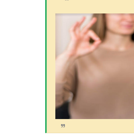
Hipótesis policial sobre at
CESDN urge fortalecer el 
Cacerolazos, gomas quemad
Roberto Ángel Salcedo anunc
Roberto Ángel Salcedo anunc
Respuesta oportuna de Prop
Juramentan a Angelina Bivi
DIGEIG y Liga Municipal Do
Tribunal Superior Administ
JCE flexibiliza renovación