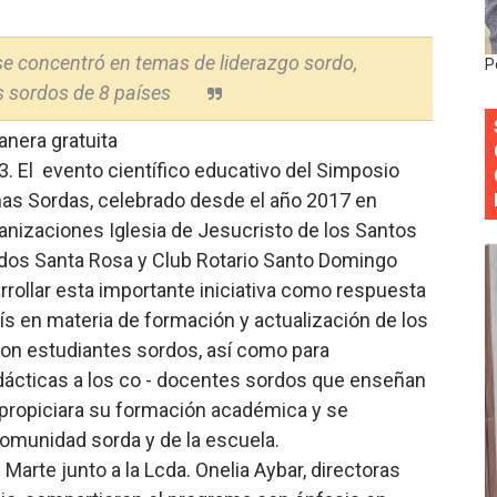
onocido por sus cuatro décadas de excelencia en el sect
se concentró en temas de liderazgo sordo,
P
siciones en los mil mejores bancos del mundo
 sordos de 8 países
anual de Comunicación Interna y Externa para fortalecer g
anera gratuita
 El evento científico educativo del Simposio
Roberto Tineo y a Yeisy por sus críticas destempladas sobr
nas Sordas, celebrado desde el año 2017 en
nizaciones Iglesia de Jesucristo de los Santos
esarrollo y fortaleciendo la frontera dominicana
ordos Santa Rosa y Club Rotario Santo Domingo
rollar esta importante iniciativa como respuesta
ís en materia de formación y actualización de los
on estudiantes sordos, así como para
dácticas a los co - docentes sordos que enseñan
 propiciara su formación académica y se
comunidad sorda y de la escuela.
Marte junto a la Lcda. Onelia Aybar, directoras