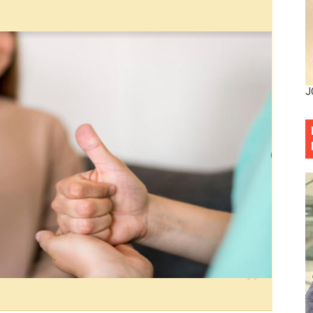
entado a balazos en la avenida Abraham Lincoln y fallecer 
sistema eléctrico ante constantes apagones en Santo Dom
as y bombas lagrimógenas: Tensión en la Fernández Domí
J
ia festival cultural para la región Este
ia festival cultural para la región Este
eep permite a familia de La Cuaba recuperar su hogar tra
ana Riveiro como nueva vicepresidenta ejecutiva de Fiduci
minicana impulsan metas de transparencia
rativo anula permisos urbanísticos del proyecto Everest To
 de cédula: adiós al orden por mes de nacimiento en munici