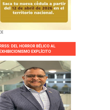
horas después
ingo Norte
nguez por apagones en Cayenas y Residencial Amalia
CE
RRSS: DEL HORROR BÉLICO AL
EXHIBICIONISMO EXPLÍCITO
s incendio
aria Reservas.
wer en Piantini
pios pequeños