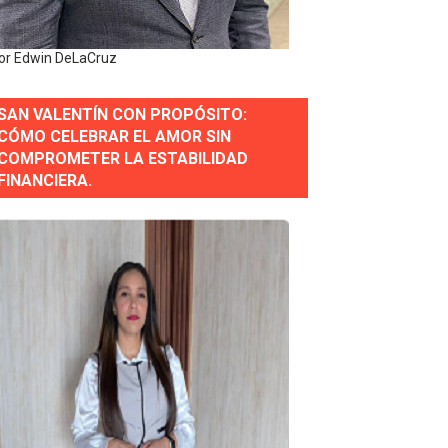
or gastronómico
or Edwin DeLaCruz
SAN VALENTÍN CON PROPÓSITO:
estión comunicacional en salud
CÓMO CELEBRAR EL AMOR SIN
COMPROMETER LA ESTABILIDAD
e Presa de Guaiguí: "Es ignorancia supina"
FINANCIERA.