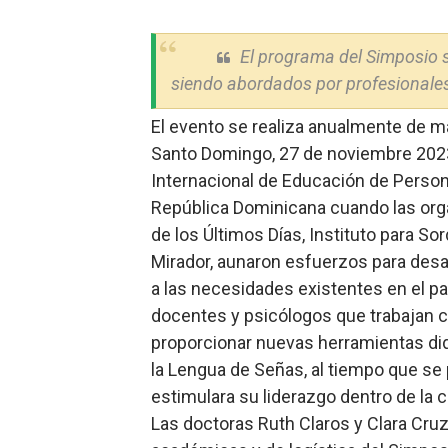
Restaurante Amigos es rec
El programa del Simposio 
Banco Popular escala 17 po
siendo abordados por profesionales
SNS y el SRSO actualizan M
El evento se realiza anualmente de m
Santo Domingo, 27 de noviembre 2023.
Osiris de León responde a 
Internacional de Educación de Perso
República Dominicana cuando las orga
DGPCF: 55 años sembrando d
de los Últimos Días, Instituto para S
Mirador, aunaron esfuerzos para desar
a las necesidades existentes en el pa
docentes y psicólogos que trabajan c
proporcionar nuevas herramientas di
la Lengua de Señas, al tiempo que se
estimulara su liderazgo dentro de la 
Las doctoras Ruth Claros y Clara Cruz 