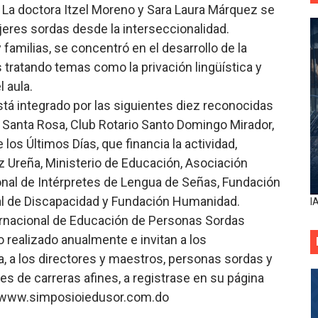
La doctora Itzel Moreno y Sara Laura Márquez se
ujeres sordas desde la interseccionalidad.
 familias, se concentró en el desarrollo de la
 tratando temas como la privación lingüística y
l aula.
tá integrado por las siguientes diez reconocidas
 Santa Rosa, Club Rotario Santo Domingo Mirador,
los Últimos Días, que financia la actividad,
 Ureña, Ministerio de Educación, Asociación
nal de Intérpretes de Lengua de Señas, Fundación
l de Discapacidad y Fundación Humanidad.
I
ernacional de Educación de Personas Sordas
o realizado anualmente e invitan a los
a, a los directores y maestros, personas sordas y
es de carreras afines, a registrase en su página
: www.simposioiedusor.com.do