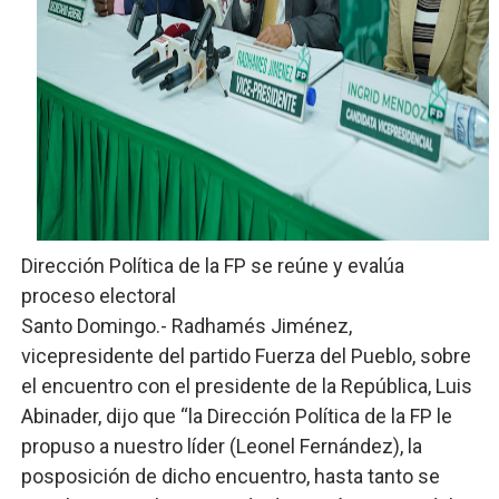
Trabajadores de la prensa y Obispado de la Provincia 
Ministerio de Cultura anuncia ganadores de Premios Anu
Más de 180 dirigentes sindicales de las Américas se re
Restaurante Amigos es reconocido por sus cuatro déc
Banco Popular escala 17 posiciones en los mil mejore
Dirección Política de la FP se reúne y evalúa
proceso electoral
Santo Domingo.- Radhamés Jiménez,
vicepresidente del partido Fuerza del Pueblo, sobre
el encuentro con el presidente de la República, Luis
Abinader, dijo que “la Dirección Política de la FP le
propuso a nuestro líder (Leonel Fernández), la
posposición de dicho encuentro, hasta tanto se