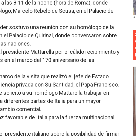
, a las 8:11 de la noche (hora de Roma), donde
Colegio de Notarios hace llamado a la unidad.
ogo, Marcelo Rebelo de Sousa, en el Palacio de
P
estival de Plantas 2026
inader sostuvo una reunión con su homólogo de la
 en el Palacio de Quirinal, donde conversaron sobre
y Transformación Social al Frente del INAIPI
bas naciones.
 forman como agentes “Todo el equipo de la DGM debe acog
 presidente Mattarella por el cálido recibimiento y
aís en el marco del 170 aniversario de las
al “Compromiso Ambiental 2.0”
arco de la visita que realizó el jefe de Estado
iencia privada con Su Santidad, el Papa Francisco.
le solicitó a su homólogo Mattarella trabajar en
 diferentes partes de Italia para un mayor
rcambio comercial.
oz favorable de Italia para la fuerza multinacional
 presidente italiano sobre la posibilidad de firmar