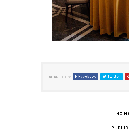
Facebook
Twitter
SHARE THIS:
NO H
PUBLIC