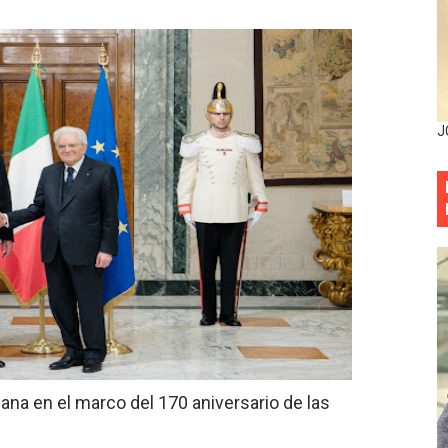
mbra esperanza y protege el agua mediante Jornada de Re
3,355 galones de combustibles y 46 millones de mercancía
más de RD 57 millones en segunda subasta pública del año
J
eficiados con jornada asistencial de Desarrollo de la Comu
decidió no seguir en la Presidencia de la Suprema Corte de
situación económica y califica de ineficiente la gestión del
rvicio Militar Voluntario
Carolina Mejía RD tiene la oportunidad histórica de elegir l
entado a balazos en la avenida Abraham Lincoln y fallecer 
icana en el marco del 170 aniversario de las
sistema eléctrico ante constantes apagones en Santo Dom