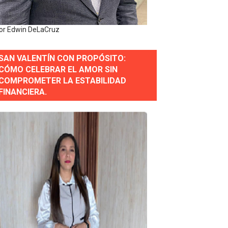
or Edwin DeLaCruz
SAN VALENTÍN CON PROPÓSITO:
CÓMO CELEBRAR EL AMOR SIN
COMPROMETER LA ESTABILIDAD
erse a normas éticas y ser garante de los derechos de la
FINANCIERA.