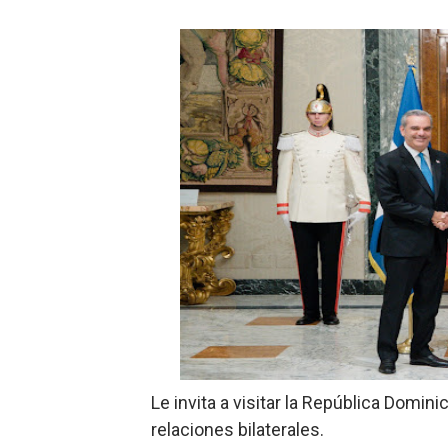
Ministerio de Defensa sie
MICM y CECCOM retienen 21
Bienes Nacionales recauda 
Residentes en San Juan ben
El magistrado Henry Molina 
​Domingo Plácido critica la 
Graduación XII Promoción Se
Fellito Suberví asegura en 
Hipótesis policial sobre at
Le invita a visitar la República Domin
relaciones bilaterales.
CESDN urge fortalecer el 