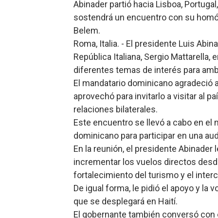
Abinader partió hacia Lisboa, Portugal
Candidato a presidente del 
sostendrá un encuentro con su homól
Belem.
Digecac realizará Primer F
Roma, Italia. - El presidente Luis Ab
República Italiana, Sergio Mattarella,
Josefa Castillo: Liderazgo 
diferentes temas de interés para am
Lee Ballester a los que se
El mandatario dominicano agradeció al
aprovechó para invitarlo a visitar al p
Operativo Interinstitucion
relaciones bilaterales.
Este encuentro se llevó a cabo en el m
dominicano para participar en una aud
En la reunión, el presidente Abinader 
incrementar los vuelos directos desde
fortalecimiento del turismo y el inte
De igual forma, le pidió el apoyo y la v
que se desplegará en Haití.
El gobernante también conversó con el