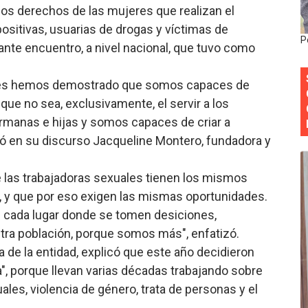
los derechos de las mujeres que realizan el
onocido por sus cuatro décadas de excelencia en el sect
ositivas, usuarias de drogas y víctimas de
P
tante encuentro, a nivel nacional, que tuvo como
siciones en los mil mejores bancos del mundo
anual de Comunicación Interna y Externa para fortalecer g
les hemos demostrado que somos capaces de
 que no sea, exclusivamente, el servir a los
Roberto Tineo y a Yeisy por sus críticas destempladas sobr
rmanas e hijas y somos capaces de criar a
ó en su discurso Jacqueline Montero, fundadora y
esarrollo y fortaleciendo la frontera dominicana
 las trabajadoras sexuales tienen los mismos
n, y que por eso exigen las mismas oportunidades.
e cada lugar donde se tomen desiciones,
tra población, porque somos más", enfatizó.
a de la entidad, explicó que este año decidieron
da", porque llevan varias décadas trabajando sobre
les, violencia de género, trata de personas y el