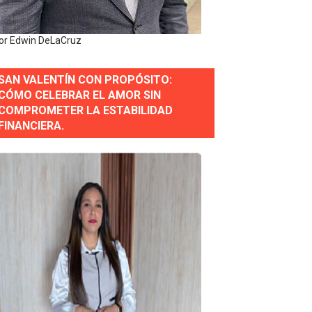
or gastronómico
or Edwin DeLaCruz
SAN VALENTÍN CON PROPÓSITO:
estión comunicacional en salud
CÓMO CELEBRAR EL AMOR SIN
COMPROMETER LA ESTABILIDAD
e Presa de Guaiguí: "Es ignorancia supina"
FINANCIERA.