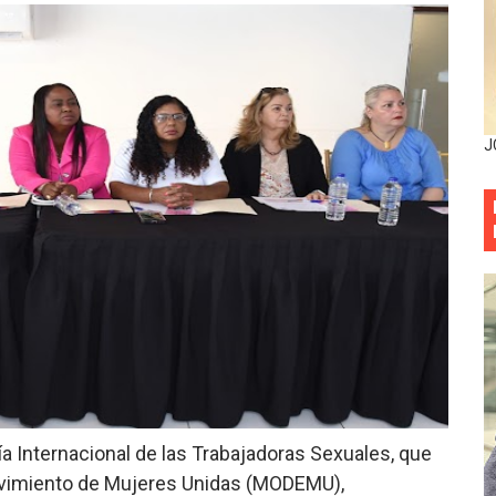
entado a balazos en la avenida Abraham Lincoln y fallecer 
sistema eléctrico ante constantes apagones en Santo Dom
as y bombas lagrimógenas: Tensión en la Fernández Domí
J
ia festival cultural para la región Este
ia festival cultural para la región Este
eep permite a familia de La Cuaba recuperar su hogar tra
ana Riveiro como nueva vicepresidenta ejecutiva de Fiduci
minicana impulsan metas de transparencia
rativo anula permisos urbanísticos del proyecto Everest To
a Internacional de las Trabajadoras Sexuales, que
 de cédula: adiós al orden por mes de nacimiento en munici
ovimiento de Mujeres Unidas (MODEMU),