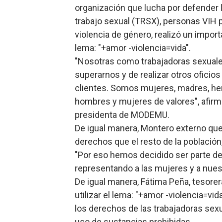
organización que lucha por defender 
Restaurante Amigos es rec
trabajo sexual (TRSX), personas VIH p
violencia de género, realizó un impor
Banco Popular escala 17 po
lema: "+amor -violencia=vida".
SNS y el SRSO actualizan M
"Nosotras como trabajadoras sexua
superarnos y de realizar otros oficios
Osiris de León responde a 
clientes. Somos mujeres, madres, he
hombres y mujeres de valores", afirm
DGPCF: 55 años sembrando d
presidenta de MODEMU.
De igual manera, Montero externo que
derechos que el resto de la població
"Por eso hemos decidido ser parte d
representando a las mujeres y a nues
De igual manera, Fátima Peña, tesorer
utilizar el lema: "+amor -violencia=vi
los derechos de las trabajadoras sexua
uso de sustancias prohibidas.