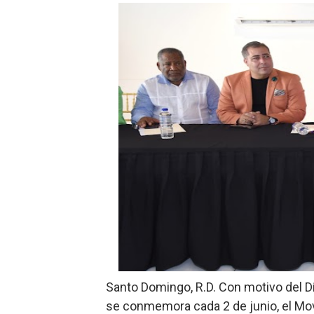
Hipótesis policial sobre at
CESDN urge fortalecer el 
Cacerolazos, gomas quemad
Roberto Ángel Salcedo anunc
Roberto Ángel Salcedo anunc
Respuesta oportuna de Prop
Juramentan a Angelina Bivi
DIGEIG y Liga Municipal Do
Tribunal Superior Administ
Santo Domingo, R.D. Con motivo del Dí
JCE flexibiliza renovación
se conmemora cada 2 de junio, el M