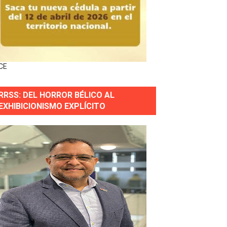
horas después
ingo Norte
nguez por apagones en Cayenas y Residencial Amalia
CE
RRSS: DEL HORROR BÉLICO AL
EXHIBICIONISMO EXPLÍCITO
s incendio
aria Reservas.
wer en Piantini
pios pequeños