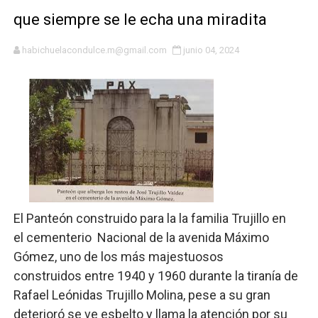
que siempre se le echa una miradita
Bienes Nacionales recauda más de RD 57 millones en s
Residentes en San Juan beneficiados con jornada asiste
habichuelacondulce.m@gmail.com
junio 04, 2024
El magistrado Henry Molina decidió no seguir en la Pre
​Domingo Plácido critica la situación económica y califi
Graduación XII Promoción Servicio Militar Voluntario
Fellito Suberví asegura en Carolina Mejía RD tiene la op
Hipótesis policial sobre atentado a balazos en la aven
El Panteón construido para la la familia Trujillo en
el cementerio Nacional de la avenida Máximo
CESDN urge fortalecer el sistema eléctrico ante con
Gómez, uno de los más majestuosos
Candidato a presidente del Colegio de Notarios hace ll
construidos entre 1940 y 1960 durante la tiranía de
Rafael Leónidas Trujillo Molina, pese a su gran
Digecac realizará Primer Festival de Plantas 2026
deterioró se ve esbelto y llama la atención por su