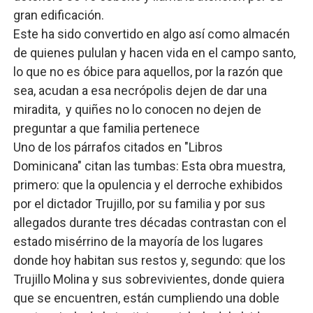
gran edificación.
Josefa Castillo: Liderazgo y Transformación Social al F
Este ha sido convertido en algo así como almacén
Lee Ballester a los que se forman como agentes “Todo
de quienes pululan y hacen vida en el campo santo,
lo que no es óbice para aquellos, por la razón que
Operativo Interinstitucional “Compromiso Ambiental 2.
sea, acudan a esa necrópolis dejen de dar una
miradita, y quiñes no lo conocen no dejen de
Trabajadores de la prensa y Obispado de la Provincia 
preguntar a que familia pertenece
Ministerio de Cultura anuncia ganadores de Premios Anu
Uno de los párrafos citados en "Libros
Dominicana" citan las tumbas: Esta obra muestra,
primero: que la opulencia y el derroche exhibidos
por el dictador Trujillo, por su familia y por sus
allegados durante tres décadas contrastan con el
estado misérrino de la mayoría de los lugares
donde hoy habitan sus restos y, segundo: que los
Trujillo Molina y sus sobrevivientes, donde quiera
que se encuentren, están cumpliendo una doble