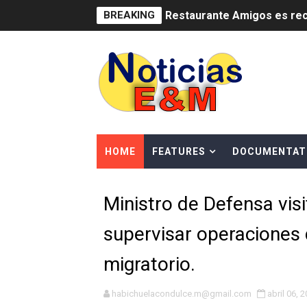
BREAKING
Restaurante Amigos es rec
Banco Popular escala 17 po
SNS y el SRSO actualizan M
Osiris de León responde a 
DGPCF: 55 años sembrando d
HOME
FEATURES
DOCUMENTAT
Operativo interagencial fr
Ministro de Defensa vis
-Propeep y Gestión Presid
supervisar operaciones 
Ministerio de Defensa sie
migratorio.
MICM y CECCOM retienen 21
Bienes Nacionales recauda 
habichuelacondulce.m@gmail.com
abril 06, 