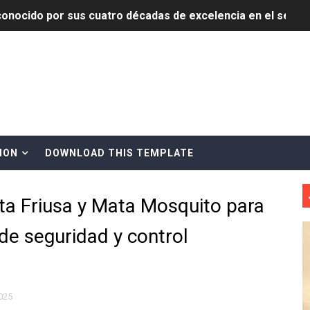
onocido por sus cuatro décadas de excelencia en el sect
siciones en los mil mejores bancos del mundo
anual de Comunicación Interna y Externa para fortalecer g
Roberto Tineo y a Yeisy por sus críticas destempladas sobr
esarrollo y fortaleciendo la frontera dominicana
ION
DOWNLOAD THIS TEMPLATE
ena delitos ambientales y recupera terrenos en zonas prote
ita Friusa y Mata Mosquito para
encial encabezan entrega compensación a comerciantes impa
de seguridad y control
mbra esperanza y protege el agua mediante Jornada de Re
3,355 galones de combustibles y 46 millones de mercancía
más de RD 57 millones en segunda subasta pública del año
2025