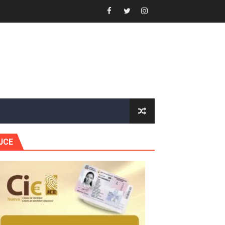
or gastronómico
estión comunicacional en salud
e Presa de Guaiguí: "Es ignorancia supina"
gidas del país
JCE
ctados por la obra vial, en cumplimiento de un compromis
forestación en Manabao
s en lo que va de año