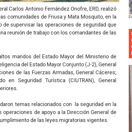
 forman como agentes “Todo el equipo de la DGM debe acog
eral Carlos Antonio Fernández Onofre, ERD, realizó
 las comunidades de Friusa y Mata Mosquito, en la
P
al “Compromiso Ambiental 2.0”
ivo de supervisar las operaciones de seguridad que
 una reunión de trabajo con los comandantes de las
y Obispado de la Provincia Santo Domingo Acuerdan Alianza
cia ganadores de Premios Anuales de Literatura 2026 y el d
altos mandos del Estado Mayor del Ministerio de
cales de las Américas se reúnen en República Dominicana pa
teligencia del Estado Mayor Conjunto (J-2), General
eraciones de las Fuerzas Armadas, General Cáceres;
ado en Seguridad Turística (CIUTRAN), General
eriores.
bordaron temas relacionados con la seguridad en la
s operaciones de apoyo a la Dirección General de
 cumplimiento de las leyes migratorias vigentes.