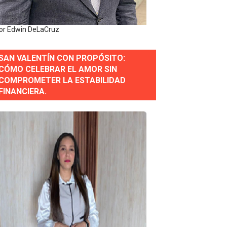
erse a normas éticas y ser garante de los derechos de la
or Edwin DeLaCruz
SAN VALENTÍN CON PROPÓSITO:
 Estratégica para Impulsar el Desarrollo de Santo Domingo
CÓMO CELEBRAR EL AMOR SIN
COMPROMETER LA ESTABILIDAD
e Historia 2025
FINANCIERA.
ra fortalecer el diálogo social y el trabajo decente