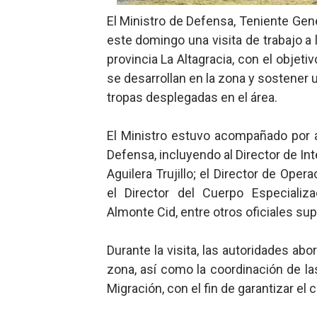
Lee Ballester a los que se
El Ministro de Defensa, Teniente Gen
este domingo una visita de trabajo a
Operativo Interinstitucion
provincia La Altagracia, con el objet
se desarrollan en la zona y sostener
Trabajadores de la prensa 
tropas desplegadas en el área.
Ministerio de Cultura anun
El Ministro estuvo acompañado por 
Más de 180 dirigentes sindi
Defensa, incluyendo al Director de In
Aguilera Trujillo; el Director de Op
el Director del Cuerpo Especializ
Almonte Cid, entre otros oficiales sup
Durante la visita, las autoridades a
zona, así como la coordinación de la
Migración, con el fin de garantizar el