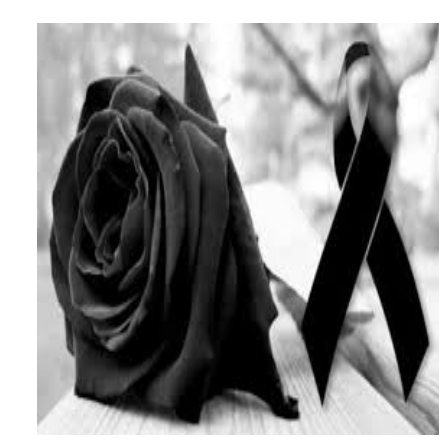
-Propeep y Gestión Presidencial encabezan entrega co
Ministerio de Defensa siembra esperanza y protege e
MICM y CECCOM retienen 213,355 galones de combustibl
Bienes Nacionales recauda más de RD 57 millones en s
Residentes en San Juan beneficiados con jornada asiste
El magistrado Henry Molina decidió no seguir en la Pre
​Domingo Plácido critica la situación económica y califi
Graduación XII Promoción Servicio Militar Voluntario
Fellito Suberví asegura en Carolina Mejía RD tiene la op
Hipótesis policial sobre atentado a balazos en la aven