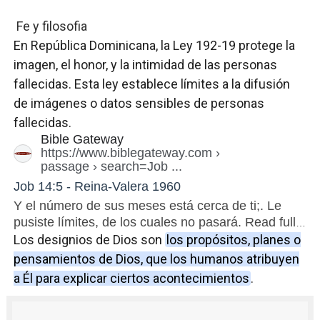
PRM escogerá este domingo su nueva cúpula directiva 
Fe y filosofia
En República Dominicana, la Ley 192-19 protege la
Candidato a presidente del Colegio de Notarios hace ll
imagen, el honor, y la intimidad de las personas
fallecidas.
Digecac realizará Primer Festival de Plantas 2026
Esta ley establece límites a la difusión
de imágenes o datos sensibles de personas
Josefa Castillo: Liderazgo y Transformación Social al F
fallecidas.
Bible Gateway
Lee Ballester a los que se forman como agentes “Todo
https://www.biblegateway.com
›
passage › search=Job ...
Job 14:5 - Reina-Valera 1960
Y el número de sus meses está cerca de ti;. Le
pusiste límites, de los cuales no pasará. Read full
chapter ·
Job 14:5
in all Spanish translations.
Los designios de Dios son
los propósitos, planes o
pensamientos de Dios, que los humanos atribuyen
a Él para explicar ciertos acontecimientos
.