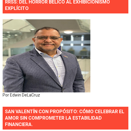
RRSS: DEL HORROR BÉLICO AL EXHIBICIONISMO
EXPLÍCITO
Por Edwin DeLaCruz
SAN VALENTÍN CON PROPÓSITO: CÓMO CELEBRAR EL
AMOR SIN COMPROMETER LA ESTABILIDAD
FINANCIERA.